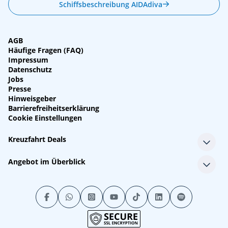
Schiffsbeschreibung AIDAdiva
AGB
Häufige Fragen (FAQ)
Impressum
Datenschutz
Jobs
Presse
Hinweisgeber
Barrierefreiheitserklärung
Cookie Einstellungen
Kreuzfahrt Deals
Single-Kreuzfahrten
Angebot im Überblick
Kreuzfahrt mit Kindern
Last Minute Kreuzfahrten
Alle Reedereien
Minikreuzfahrten
Alle Schiffe
Stornokabinen
Alle Reiseziele
Luxuskreuzfahrten
Kreuzfahrtpakete
Kreuzfahrten mit Flug