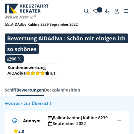
0
...
AIDAdiva Kabine 8239 September 2022
Bewertung AIDAdiva : Schön mit einigen ich
so schönes
88 %
Kundenbewertung
AIDAdiva
4,1
Schiff
Bewertungen
Deckplan
Position
zurück zur Übersicht
Balkonkabine
|
Kabine 8239
Anonym
September 2022
3,0