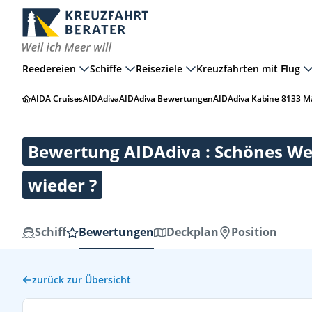
Reedereien
Schiffe
Reiseziele
Kreuzfahrten mit Flug
AIDA Cruises
AIDAdiva
AIDAdiva Bewertungen
AIDAdiva Kabine 8133 Mä
Bewertung AIDAdiva : Schönes Wett
wieder ?
Schiff
Bewertungen
Deckplan
Position
zurück zur Übersicht