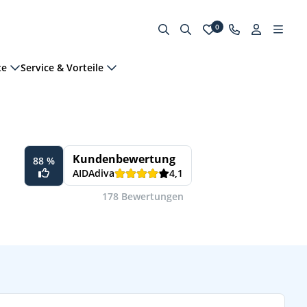
0
te
Service & Vorteile
Kundenbewertung
88 %
AIDAdiva
4,1
178 Bewertungen