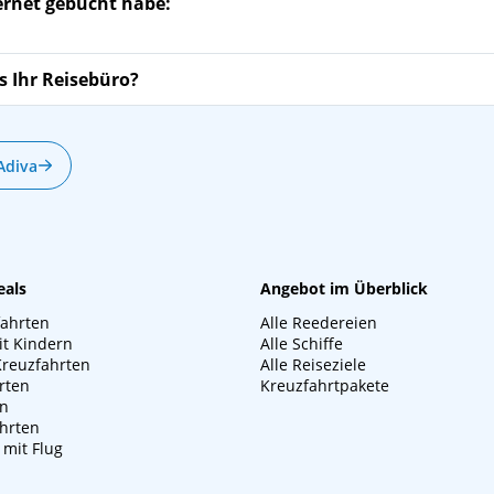
ternet gebucht habe:
s Ihr Reisebüro?
Adiva
eals
Angebot im Überblick
fahrten
Alle Reedereien
it Kindern
Alle Schiffe
Kreuzfahrten
Alle Reiseziele
rten
Kreuzfahrtpakete
en
hrten
 mit Flug