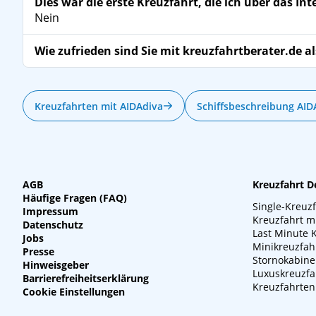
Dies war die erste Kreuzfahrt, die ich über das In
Nein
Wie zufrieden sind Sie mit kreuzfahrtberater.de al
Kreuzfahrten mit AIDAdiva
Schiffsbeschreibung AID
AGB
Kreuzfahrt D
Häufige Fragen (FAQ)
Single-Kreuz
Impressum
Kreuzfahrt m
Datenschutz
Last Minute 
Jobs
Minikreuzfah
Presse
Stornokabin
Hinweisgeber
Luxuskreuzfa
Barrierefreiheitserklärung
Kreuzfahrten
Cookie Einstellungen