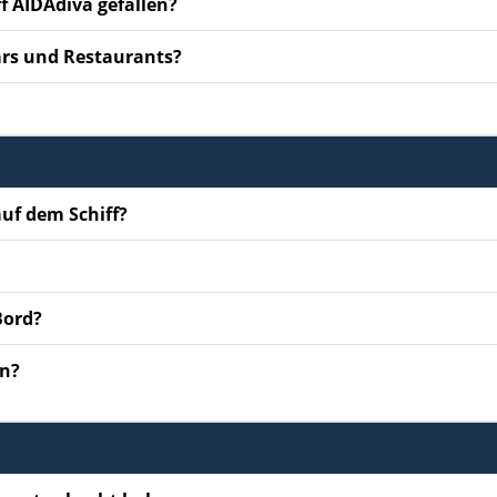
f AIDAdiva gefallen?
ars und Restaurants?
uf dem Schiff?
Bord?
en?