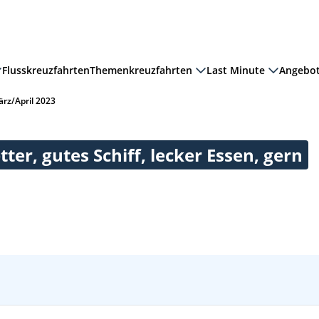
Flusskreuzfahrten
Themenkreuzfahrten
Last Minute
Angebo
rz/April 2023
er, gutes Schiff, lecker Essen, gern