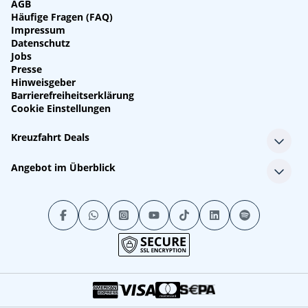
AGB
Häufige Fragen (FAQ)
Impressum
Datenschutz
Jobs
Presse
Hinweisgeber
Barrierefreiheitserklärung
Cookie Einstellungen
Kreuzfahrt Deals
Single-Kreuzfahrten
Angebot im Überblick
Kreuzfahrt mit Kindern
Last Minute Kreuzfahrten
Alle Reedereien
Minikreuzfahrten
Alle Schiffe
Stornokabinen
Alle Reiseziele
Luxuskreuzfahrten
Kreuzfahrtpakete
Kreuzfahrten mit Flug