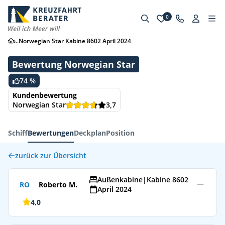
0
...
Norwegian Star Kabine 8602 April 2024
Bewertung Norwegian Star
74 %
Kundenbewertung
Norwegian Star
3,7
Schiff
Bewertungen
Deckplan
Position
zurück zur Übersicht
Außenkabine
|
Kabine 8602
RO
Roberto M.
April 2024
4,0