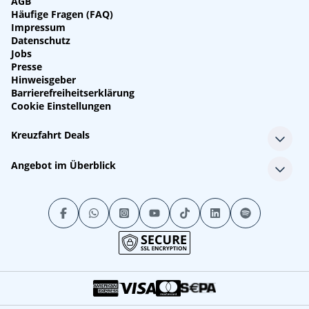
AGB
Häufige Fragen (FAQ)
Impressum
Datenschutz
Jobs
Presse
Hinweisgeber
Barrierefreiheitserklärung
Cookie Einstellungen
Kreuzfahrt Deals
Single-Kreuzfahrten
Angebot im Überblick
Kreuzfahrt mit Kindern
Last Minute Kreuzfahrten
Alle Reedereien
Minikreuzfahrten
Alle Schiffe
Stornokabinen
Alle Reiseziele
Luxuskreuzfahrten
Kreuzfahrtpakete
Kreuzfahrten mit Flug