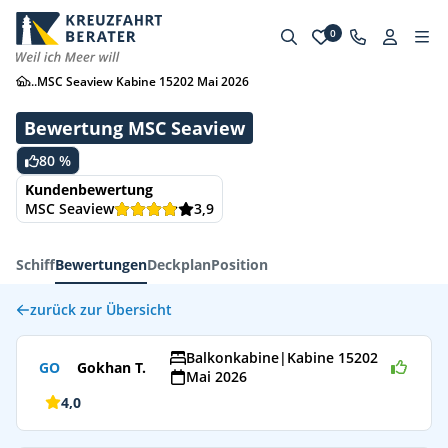
0
...
MSC Seaview Kabine 15202 Mai 2026
Bewertung MSC Seaview
80 %
Kundenbewertung
MSC Seaview
3,9
Schiff
Bewertungen
Deckplan
Position
zurück zur Übersicht
Balkonkabine
|
Kabine 15202
GO
Gokhan T.
Mai 2026
4,0