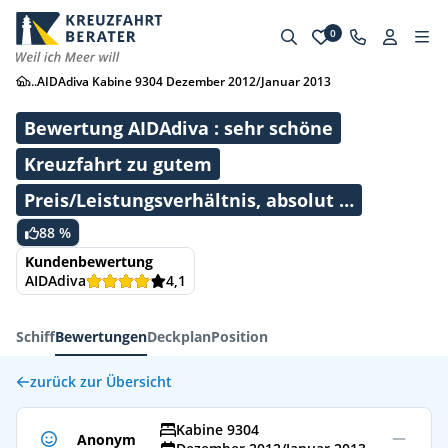
0
...
AIDAdiva Kabine 9304 Dezember 2012/Januar 2013
Bewertung AIDAdiva : sehr schöne
Kreuzfahrt zu gutem
Preis/Leistungsverhältnis, absolut …
88 %
Kundenbewertung
AIDAdiva
4,1
Schiff
Bewertungen
Deckplan
Position
zurück zur Übersicht
Kabine 9304
Anonym