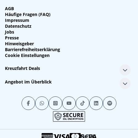
AGB
Häufige Fragen (FAQ)
Impressum
Datenschutz
Jobs
Presse
Hinweisgeber
Barrierefreiheitserklärung
Cookie Einstellungen
Kreuzfahrt Deals
Single-Kreuzfahrten
Angebot im Überblick
Kreuzfahrt mit Kindern
Last Minute Kreuzfahrten
Alle Reedereien
Minikreuzfahrten
Alle Schiffe
Stornokabinen
Alle Reiseziele
Luxuskreuzfahrten
Kreuzfahrtpakete
Kreuzfahrten mit Flug