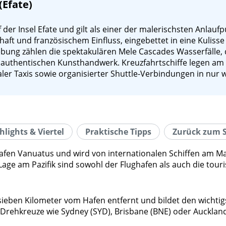
(Efate)
der Insel Efate und gilt als einer der malerischsten Anlaufp
aft und französischem Einfluss, eingebettet in eine Kulis
ng zählen die spektakulären Mele Cascades Wasserfälle, 
m authentischen Kunsthandwerk. Kreuzfahrtschiffe legen am 
aler Taxis sowie organisierter Shuttle-Verbindungen in nur
hlights & Viertel
Praktische Tipps
Zurück zum S
hrthafen Vanuatus und wird von internationalen Schiffen am
ge am Pazifik sind sowohl der Flughafen als auch die touris
ich sieben Kilometer vom Hafen entfernt und bildet den wicht
ehkreuze wie Sydney (SYD), Brisbane (BNE) oder Auckland (