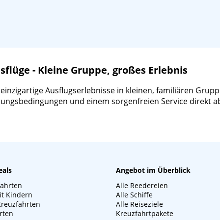
lüge - Kleine Gruppe, großes Erlebnis
zigartige Ausflugserlebnisse in kleinen, familiären Gruppen
ierungsbedingungen und einem sorgenfreien Service direkt a
eals
Angebot im Überblick
fahrten
Alle Reedereien
it Kindern
Alle Schiffe
Kreuzfahrten
Alle Reiseziele
rten
Kreuzfahrtpakete