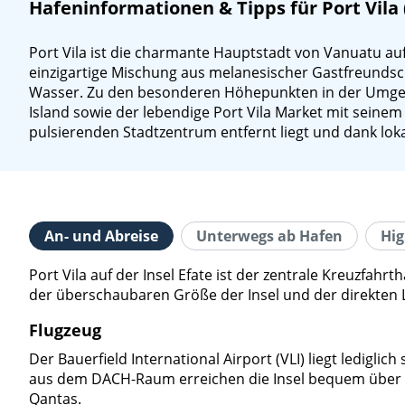
Hafeninformationen & Tipps für Port Vila 
Port Vila ist die charmante Hauptstadt von Vanuatu auf 
einzigartige Mischung aus melanesischer Gastfreundsch
Wasser. Zu den besonderen Höhepunkten in der Umgebu
Island sowie der lebendige Port Vila Market mit seine
pulsierenden Stadtzentrum entfernt liegt und dank lok
An- und Abreise
Unterwegs ab Hafen
Hig
Port Vila auf der Insel Efate ist der zentrale Kreuzfa
der überschaubaren Größe der Insel und der direkten La
Flugzeug
Der Bauerfield International Airport (VLI) liegt ledigl
aus dem DACH-Raum erreichen die Insel bequem über Dr
Qantas.