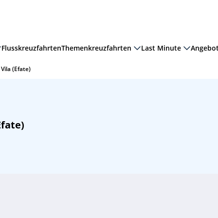
Flusskreuzfahrten
Themenkreuzfahrten
Last Minute
Angebo
ila (Efate)
fate)