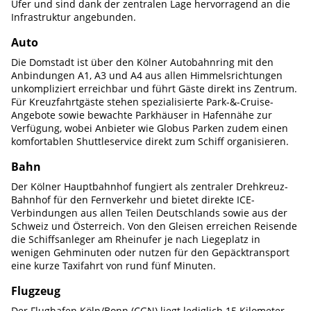
Ufer und sind dank der zentralen Lage hervorragend an die
Infrastruktur angebunden.
Auto
Die Domstadt ist über den Kölner Autobahnring mit den
Anbindungen A1, A3 und A4 aus allen Himmelsrichtungen
unkompliziert erreichbar und führt Gäste direkt ins Zentrum.
Für Kreuzfahrtgäste stehen spezialisierte Park-&-Cruise-
Angebote sowie bewachte Parkhäuser in Hafennähe zur
Verfügung, wobei Anbieter wie Globus Parken zudem einen
komfortablen Shuttleservice direkt zum Schiff organisieren.
Bahn
Der Kölner Hauptbahnhof fungiert als zentraler Drehkreuz-
Bahnhof für den Fernverkehr und bietet direkte ICE-
Verbindungen aus allen Teilen Deutschlands sowie aus der
Schweiz und Österreich. Von den Gleisen erreichen Reisende
die Schiffsanleger am Rheinufer je nach Liegeplatz in
wenigen Gehminuten oder nutzen für den Gepäcktransport
eine kurze Taxifahrt von rund fünf Minuten.
Flugzeug
Der Flughafen Köln/Bonn (CGN) liegt lediglich 15 Kilometer