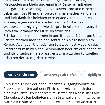
Metropolen am Rhein und empfängt Besucher mit einer
einzigartigen Mischung aus römischem Erbe und moderner
Lebensart. Das Rheinufer bietet ein malerisches Panorama
und lädt dank der belebten Promenade zu entspannten
Spaziergängen direkt in die historische Altstadt ein.
Weltbekannte Highlights wie der prachtvolle Kölner Dom, das
Römisch-Germanische Museum sowie das
Schokoladenmuseum liegen in unmittelbarer Nähe zum Ufer.
Schiffe machen meist an den zentralen Anlegestellen am
Konrad-Adenauer-Ufer oder am Leystapel fest, wodurch das
Stadtzentrum in wenigen Gehminuten bequem erreichbar ist
und gleichzeitig ein erstklassiger Zugang zu den kulturellen
Schätzen der Stadt geboten wird.
An- und Abreise
Unterwegs ab Hafen
Highlights 
Köln gilt als einer der bedeutendsten Ausgangspunkte für
Flusskreuzfahrten auf dem Rhein und zeichnet sich durch
eine exzellente Erreichbarkeit im Herzen des Rheinlands aus.
Die Anlegestellen befinden sich größtenteils in unmittelbarer
Nähe zur historischen Altstadt sowie am Konrad-Adenauer-