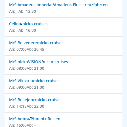
M/S Amadeus Imperial
/
Amadeus Flusskreuzfahrten
An: –
Ab: 13:30
Celina
/
nicko cruises
An: –
Ab: 16:00
M/S Belvedere
/
nicko cruises
An: 07:00
Ab: 20:45
M/S nickoVISION
/
nicko cruises
An: 08:00
Ab: 21:00
M/S Viktoria
/
nicko cruises
An: 09:00
Ab: 21:00
M/S Bellejour
/
nicko cruises
An: 14:15
Ab: 22:30
M/S Adora
/
Phoenix Reisen
An: 15:00
Ab: –