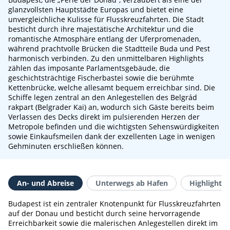
glanzvollsten Hauptstädte Europas und bietet eine
unvergleichliche Kulisse für Flusskreuzfahrten. Die Stadt
besticht durch ihre majestätische Architektur und die
romantische Atmosphäre entlang der Uferpromenaden,
während prachtvolle Brücken die Stadtteile Buda und Pest
harmonisch verbinden. Zu den unmittelbaren Highlights
zählen das imposante Parlamentsgebäude, die
geschichtsträchtige Fischerbastei sowie die berühmte
Kettenbrücke, welche allesamt bequem erreichbar sind. Die
Schiffe legen zentral an den Anlegestellen des Belgrád
rakpart (Belgrader Kai) an, wodurch sich Gäste bereits beim
Verlassen des Decks direkt im pulsierenden Herzen der
Metropole befinden und die wichtigsten Sehenswürdigkeiten
sowie Einkaufsmeilen dank der exzellenten Lage in wenigen
Gehminuten erschließen können.
An- und Abreise
Unterwegs ab Hafen
Highlights 
Budapest ist ein zentraler Knotenpunkt für Flusskreuzfahrten
auf der Donau und besticht durch seine hervorragende
Erreichbarkeit sowie die malerischen Anlegestellen direkt im