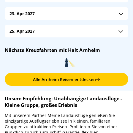
23. Apr 2027
M/S Amadeus Brilliant
/
Amadeus Flusskreuzfahrten
25. Apr 2027
An: 08:00
Ab: 18:30
M/S Amadeus Queen
/
Amadeus Flusskreuzfahrten
M/S Anesha
/
Phoenix Reisen
Nächste Kreuzfahrten mit Halt Arnheim
An: 08:00
Ab: 18:30
An: 08:00
Ab: 14:00
M/S Aurelia
/
Phoenix Reisen
An: 08:00
Ab: 14:00
Alle Arnheim Reisen entdecken
Unsere Empfehlung: Unabhängige Landausflüge -
Kleine Gruppe, großes Erlebnis
Mit unserem Partner Meine Landausflüge genießen Sie
einzigartige Ausflugserlebnisse in kleinen, familiären
Gruppen zu attraktiven Preisen. Profitieren Sie von einer
Pünktlich-zurück-zum-Schiff-Garantie, flexiblen