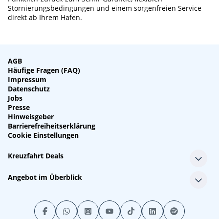
Stornierungsbedingungen und einem sorgenfreien Service
direkt ab Ihrem Hafen.
AGB
Häufige Fragen (FAQ)
Impressum
Datenschutz
Jobs
Presse
Hinweisgeber
Barrierefreiheitserklärung
Cookie Einstellungen
Kreuzfahrt Deals
Single-Kreuzfahrten
Angebot im Überblick
Kreuzfahrt mit Kindern
Last Minute Kreuzfahrten
Alle Reedereien
Minikreuzfahrten
Alle Schiffe
Stornokabinen
Alle Reiseziele
Luxuskreuzfahrten