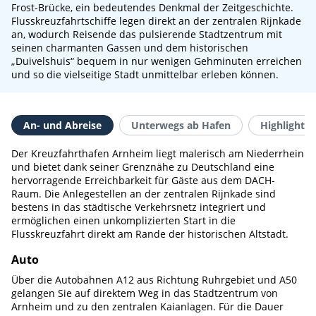
Frost-Brücke, ein bedeutendes Denkmal der Zeitgeschichte.
Flusskreuzfahrtschiffe legen direkt an der zentralen Rijnkade
an, wodurch Reisende das pulsierende Stadtzentrum mit
seinen charmanten Gassen und dem historischen
„Duivelshuis“ bequem in nur wenigen Gehminuten erreichen
und so die vielseitige Stadt unmittelbar erleben können.
An- und Abreise
Unterwegs ab Hafen
Highlights 
Der Kreuzfahrthafen Arnheim liegt malerisch am Niederrhein
und bietet dank seiner Grenznähe zu Deutschland eine
hervorragende Erreichbarkeit für Gäste aus dem DACH-
Raum. Die Anlegestellen an der zentralen Rijnkade sind
bestens in das städtische Verkehrsnetz integriert und
ermöglichen einen unkomplizierten Start in die
Flusskreuzfahrt direkt am Rande der historischen Altstadt.
Auto
Über die Autobahnen A12 aus Richtung Ruhrgebiet und A50
gelangen Sie auf direktem Weg in das Stadtzentrum von
Arnheim und zu den zentralen Kaianlagen. Für die Dauer