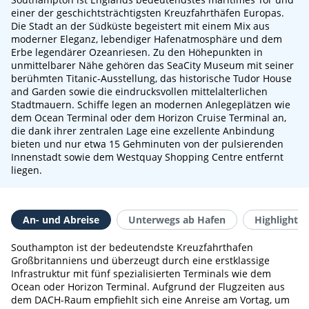
einer der geschichtsträchtigsten Kreuzfahrthäfen Europas.
Die Stadt an der Südküste begeistert mit einem Mix aus
moderner Eleganz, lebendiger Hafenatmosphäre und dem
Erbe legendärer Ozeanriesen. Zu den Höhepunkten in
unmittelbarer Nähe gehören das SeaCity Museum mit seiner
berühmten Titanic-Ausstellung, das historische Tudor House
and Garden sowie die eindrucksvollen mittelalterlichen
Stadtmauern. Schiffe legen an modernen Anlegeplätzen wie
dem Ocean Terminal oder dem Horizon Cruise Terminal an,
die dank ihrer zentralen Lage eine exzellente Anbindung
bieten und nur etwa 15 Gehminuten von der pulsierenden
Innenstadt sowie dem Westquay Shopping Centre entfernt
liegen.
An- und Abreise
Unterwegs ab Hafen
Highlights 
Southampton ist der bedeutendste Kreuzfahrthafen
Großbritanniens und überzeugt durch eine erstklassige
Infrastruktur mit fünf spezialisierten Terminals wie dem
Ocean oder Horizon Terminal. Aufgrund der Flugzeiten aus
dem DACH-Raum empfiehlt sich eine Anreise am Vortag, um