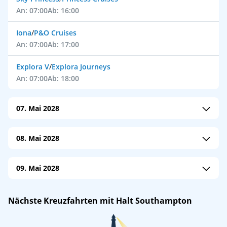
An: 07:00
Ab: 16:00
Iona
/
P&O Cruises
An: 07:00
Ab: 17:00
Explora V
/
Explora Journeys
An: 07:00
Ab: 18:00
07. Mai 2028
Arvia
/
P&O Cruises
08. Mai 2028
An: 06:30
Ab: 17:00
MSC Meraviglia
/
MSC Cruises
09. Mai 2028
An: 07:00
Ab: 16:00
Queen Elizabeth
/
Cunard Line
Nächste Kreuzfahrten mit Halt Southampton
An: 06:30
Ab: 16:30