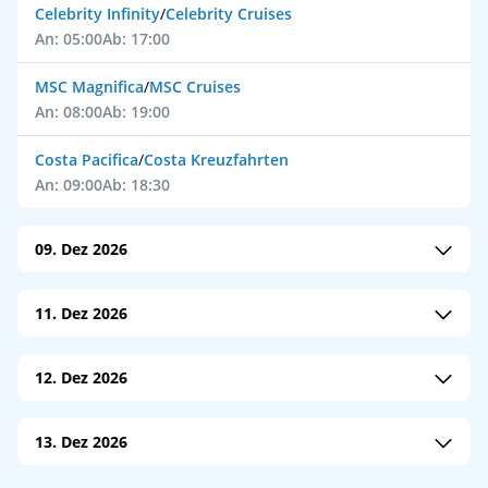
Celebrity Infinity
/
Celebrity Cruises
An: 05:00
Ab: 17:00
MSC Magnifica
/
MSC Cruises
An: 08:00
Ab: 19:00
Costa Pacifica
/
Costa Kreuzfahrten
An: 09:00
Ab: 18:30
09. Dez 2026
Sirena
/
Oceania Cruises
11. Dez 2026
An: 07:00
Ab: 17:00
MSC World Asia
/
MSC Cruises
Explora II
/
Explora Journeys
12. Dez 2026
An: 08:00
Ab: 18:00
An: 08:00
Ab: 17:00
Mein Schiff 4
/
TUI Cruises - Mein Schiff
13. Dez 2026
An: 08:00
Ab: 17:30