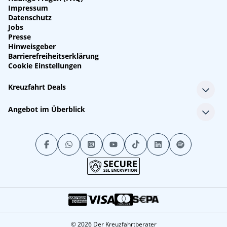
Impressum
Datenschutz
Jobs
Presse
Hinweisgeber
Barrierefreiheitserklärung
Cookie Einstellungen
Kreuzfahrt Deals
Single-Kreuzfahrten
Angebot im Überblick
Kreuzfahrt mit Kindern
Last Minute Kreuzfahrten
Alle Reedereien
Minikreuzfahrten
Alle Schiffe
Stornokabinen
Alle Reiseziele
Luxuskreuzfahrten
Kreuzfahrtpakete
Kreuzfahrten mit Flug
© 2026 Der Kreuzfahrtberater