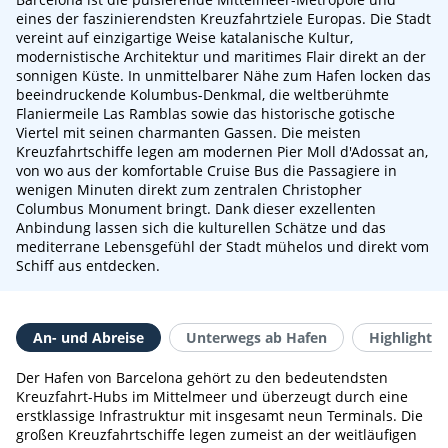
eines der faszinierendsten Kreuzfahrtziele Europas. Die Stadt
vereint auf einzigartige Weise katalanische Kultur,
modernistische Architektur und maritimes Flair direkt an der
sonnigen Küste. In unmittelbarer Nähe zum Hafen locken das
beeindruckende Kolumbus-Denkmal, die weltberühmte
Flaniermeile Las Ramblas sowie das historische gotische
Viertel mit seinen charmanten Gassen. Die meisten
Kreuzfahrtschiffe legen am modernen Pier Moll d'Adossat an,
von wo aus der komfortable Cruise Bus die Passagiere in
wenigen Minuten direkt zum zentralen Christopher
Columbus Monument bringt. Dank dieser exzellenten
Anbindung lassen sich die kulturellen Schätze und das
mediterrane Lebensgefühl der Stadt mühelos und direkt vom
Schiff aus entdecken.
An- und Abreise
Unterwegs ab Hafen
Highlights 
Der Hafen von Barcelona gehört zu den bedeutendsten
Kreuzfahrt-Hubs im Mittelmeer und überzeugt durch eine
erstklassige Infrastruktur mit insgesamt neun Terminals. Die
großen Kreuzfahrtschiffe legen zumeist an der weitläufigen