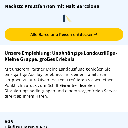
MSC Sinfonia
/
MSC Cruises
MSC Euribia
/
MSC Cruises
Nächste Kreuzfahrten mit Halt Barcelona
An: 09:00
Ab: 18:00
An: 08:00
Ab: 18:00
Alle Barcelona Reisen entdecken
Unsere Empfehlung: Unabhängige Landausflüge -
Kleine Gruppe, großes Erlebnis
Mit unserem Partner Meine Landausflüge genießen Sie
einzigartige Ausflugserlebnisse in kleinen, familiären
Gruppen zu attraktiven Preisen. Profitieren Sie von einer
Pünktlich-zurück-zum-Schiff-Garantie, flexiblen
Stornierungsbedingungen und einem sorgenfreien Service
direkt ab Ihrem Hafen.
AGB
Häufige Fragen (FAQ)