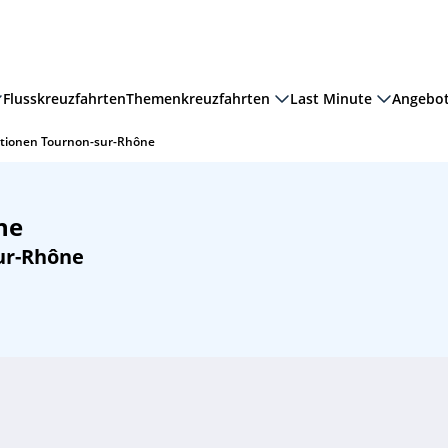
Flusskreuzfahrten
Themenkreuzfahrten
Last Minute
Angebo
tionen Tournon-sur-Rhône
ne
ur-Rhône