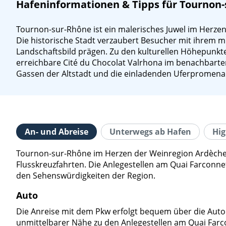
Hafeninformationen & Tipps für Tournon
Tournon-sur-Rhône ist ein malerisches Juwel im Herzen
Die historische Stadt verzaubert Besucher mit ihrem m
Landschaftsbild prägen. Zu den kulturellen Höhepunkt
erreichbare Cité du Chocolat Valrhona im benachbarten
Gassen der Altstadt und die einladenden Uferpromenad
An- und Abreise
Unterwegs ab Hafen
Hig
Tournon-sur-Rhône im Herzen der Weinregion Ardèche i
Flusskreuzfahrten. Die Anlegestellen am Quai Farconn
den Sehenswürdigkeiten der Region.
Auto
Die Anreise mit dem Pkw erfolgt bequem über die Autobah
unmittelbarer Nähe zu den Anlegestellen am Quai Farco