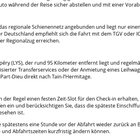
r Auto während der Reise sicher abstellen und mit einer V
n das regionale Schienennetz angebunden und liegt nur ein
der Deutschland empfiehlt sich die Fahrt mit dem TGV oder
der Regionalzug erreichen.
péry (LYS), der rund 95 Kilometer entfernt liegt und regel
isierter Transferservices oder der Anmietung eines Leihwa
rt-Dieu direkt nach Tain-l’Hermitage.
 der Regel einen festen Zeit-Slot für den Check-in erhalten, 
 ein und berücksichtigen Sie, dass die späteste Einschiffun
esehen ist.
e spätestens eine Stunde vor der Abfahrt wieder zurück an Bo
 und Abfahrtszeiten kurzfristig ändern können.