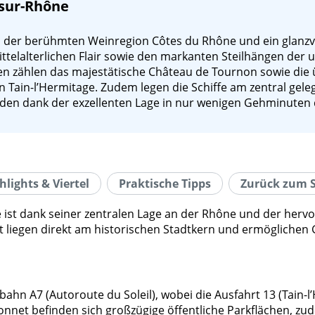
-sur-Rhône
 der berühmten Weinregion Côtes du Rhône und ein glanzvol
ittelalterlichen Flair sowie den markanten Steilhängen der
en zählen das majestätische Château de Tournon sowie die
 Tain-l’Hermitage. Zudem legen die Schiffe am zentral gele
en dank der exzellenten Lage in nur wenigen Gehminuten di
hlights & Viertel
Praktische Tipps
Zurück zum S
st dank seiner zentralen Lage an der Rhône und der hervo
et liegen direkt am historischen Stadtkern und ermögliche
n A7 (Autoroute du Soleil), wobei die Ausfahrt 13 (Tain-l’H
nnet befinden sich großzügige öffentliche Parkflächen, zude