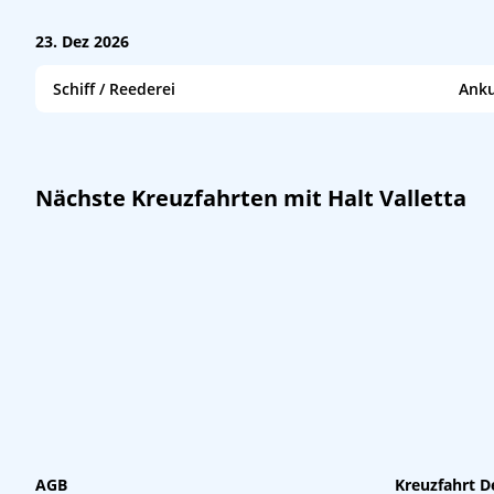
23. Dez 2026
Schiff / Reederei
Anku
MSC World Asia
/
MSC Cruises
09:00
Nächste Kreuzfahrten mit Halt Valletta
AGB
Kreuzfahrt D