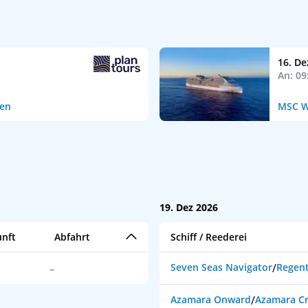
16. De
An: 09
ten
MSC W
19. Dez 2026
nft
Abfahrt
Schiff / Reederei
Seven Seas Navigator
/
Regent
–
Azamara Onward
/
Azamara Cr