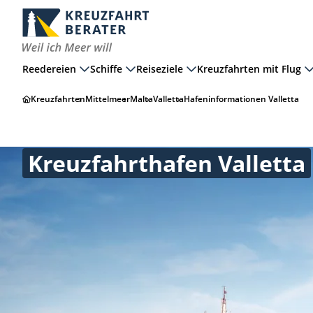
Reedereien
Schiffe
Reiseziele
Kreuzfahrten mit Flug
Kreuzfahrten
Mittelmeer
Malta
Valletta
Hafeninformationen Valletta
Kreuzfahrthafen Valletta