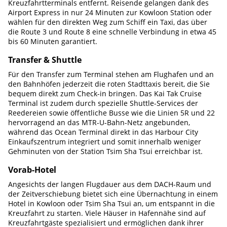
Kreuzfahrtterminals entfernt. Reisende gelangen dank des
Airport Express in nur 24 Minuten zur Kowloon Station oder
wählen für den direkten Weg zum Schiff ein Taxi, das über
die Route 3 und Route 8 eine schnelle Verbindung in etwa 45
bis 60 Minuten garantiert.
Transfer & Shuttle
Für den Transfer zum Terminal stehen am Flughafen und an
den Bahnhöfen jederzeit die roten Stadttaxis bereit, die Sie
bequem direkt zum Check-in bringen. Das Kai Tak Cruise
Terminal ist zudem durch spezielle Shuttle-Services der
Reedereien sowie öffentliche Busse wie die Linien 5R und 22
hervorragend an das MTR-U-Bahn-Netz angebunden,
während das Ocean Terminal direkt in das Harbour City
Einkaufszentrum integriert und somit innerhalb weniger
Gehminuten von der Station Tsim Sha Tsui erreichbar ist.
Vorab-Hotel
Angesichts der langen Flugdauer aus dem DACH-Raum und
der Zeitverschiebung bietet sich eine Übernachtung in einem
Hotel in Kowloon oder Tsim Sha Tsui an, um entspannt in die
Kreuzfahrt zu starten. Viele Häuser in Hafennähe sind auf
Kreuzfahrtgäste spezialisiert und ermöglichen dank ihrer