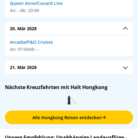
Queen Anne
/
Cunard Line
An: –
Ab: 20:00
20. Mär 2028
Arcadia
/
P&O Cruises
An: 07:00
Ab: –
21. Mär 2028
Arcadia
/
P&O Cruises
Nächste Kreuzfahrten mit Halt Hongkong
An: –
Ab: 20:00
Alle Hongkong Reisen entdecken
Unsere Empfehlung: Unabhängige Landausflüge -