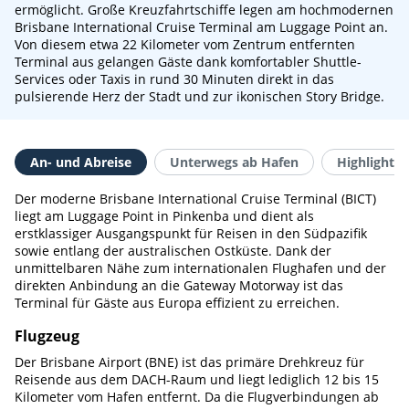
ermöglicht. Große Kreuzfahrtschiffe legen am hochmodernen
Brisbane International Cruise Terminal am Luggage Point an.
Von diesem etwa 22 Kilometer vom Zentrum entfernten
Terminal aus gelangen Gäste dank komfortabler Shuttle-
Services oder Taxis in rund 30 Minuten direkt in das
pulsierende Herz der Stadt und zur ikonischen Story Bridge.
An- und Abreise
Unterwegs ab Hafen
Highlights 
Der moderne Brisbane International Cruise Terminal (BICT)
liegt am Luggage Point in Pinkenba und dient als
erstklassiger Ausgangspunkt für Reisen in den Südpazifik
sowie entlang der australischen Ostküste. Dank der
unmittelbaren Nähe zum internationalen Flughafen und der
direkten Anbindung an die Gateway Motorway ist das
Terminal für Gäste aus Europa effizient zu erreichen.
Flugzeug
Der Brisbane Airport (BNE) ist das primäre Drehkreuz für
Reisende aus dem DACH-Raum und liegt lediglich 12 bis 15
Kilometer vom Hafen entfernt. Da die Flugverbindungen ab