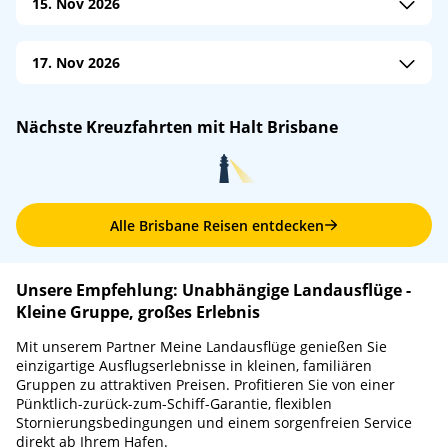
15. Nov 2026
Carnival Encounter
/
Carnival Cruise Line
17. Nov 2026
An: 07:00
Ab: 15:00
M/S Noordam
/
Holland America Line
Nächste Kreuzfahrten mit Halt Brisbane
An: 08:00
Ab: 17:00
Alle Brisbane Reisen entdecken
Unsere Empfehlung: Unabhängige Landausflüge -
Kleine Gruppe, großes Erlebnis
Mit unserem Partner Meine Landausflüge genießen Sie
einzigartige Ausflugserlebnisse in kleinen, familiären
Gruppen zu attraktiven Preisen. Profitieren Sie von einer
Pünktlich-zurück-zum-Schiff-Garantie, flexiblen
Stornierungsbedingungen und einem sorgenfreien Service
direkt ab Ihrem Hafen.