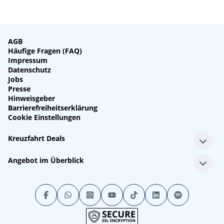
AGB
Häufige Fragen (FAQ)
Impressum
Datenschutz
Jobs
Presse
Hinweisgeber
Barrierefreiheitserklärung
Cookie Einstellungen
Kreuzfahrt Deals
Single-Kreuzfahrten
Angebot im Überblick
Kreuzfahrt mit Kindern
Last Minute Kreuzfahrten
Alle Reedereien
Minikreuzfahrten
Alle Schiffe
Stornokabinen
Alle Reiseziele
Luxuskreuzfahrten
Kreuzfahrtpakete
Kreuzfahrten mit Flug