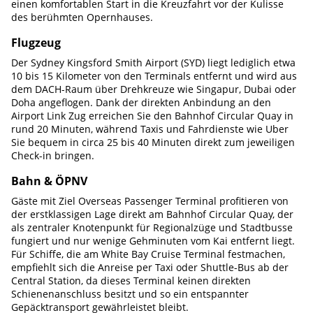
einen komfortablen Start in die Kreuzfahrt vor der Kulisse
des berühmten Opernhauses.
Flugzeug
Der Sydney Kingsford Smith Airport (SYD) liegt lediglich etwa
10 bis 15 Kilometer von den Terminals entfernt und wird aus
dem DACH-Raum über Drehkreuze wie Singapur, Dubai oder
Doha angeflogen. Dank der direkten Anbindung an den
Airport Link Zug erreichen Sie den Bahnhof Circular Quay in
rund 20 Minuten, während Taxis und Fahrdienste wie Uber
Sie bequem in circa 25 bis 40 Minuten direkt zum jeweiligen
Check-in bringen.
Bahn & ÖPNV
Gäste mit Ziel Overseas Passenger Terminal profitieren von
der erstklassigen Lage direkt am Bahnhof Circular Quay, der
als zentraler Knotenpunkt für Regionalzüge und Stadtbusse
fungiert und nur wenige Gehminuten vom Kai entfernt liegt.
Für Schiffe, die am White Bay Cruise Terminal festmachen,
empfiehlt sich die Anreise per Taxi oder Shuttle-Bus ab der
Central Station, da dieses Terminal keinen direkten
Schienenanschluss besitzt und so ein entspannter
Gepäcktransport gewährleistet bleibt.