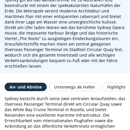
beeindruckt mit einem der spektakulärsten Naturhäfen der
Erde. Die Metropole vereint moderne Architektur und
maritimes Flair mit einer entspannten Lebensart und bietet
dank ihrer Lage am Wasser eine unvergleichliche Kulisse.
Direkt am Ufer laden Ikonen wie das berühmte Sydney Opera
House, die imposante Harbour Bridge und das historische
Viertel „The Rocks“ zu ausgiebigen Entdeckungstouren ein.
Kreuzfahrtschiffe machen meist am zentral gelegenen
Overseas Passenger Terminal im Stadtteil Circular Quay fest,
wodurch sich die gesamte Innenstadt und alle wichtigen
Verkehrsanbindungen bequem zu Fuß oder mit der Fähre
erschließen lassen.
An- und Abreise
Unterwegs ab Hafen
Highlights 
Sydney besticht durch seine zwei zentralen Anlaufstellen, das
Overseas Passenger Terminal direkt am Circular Quay sowie
das White Bay Cruise Terminal in Rozelle, und bietet
Reisenden eine exzellente maritime Infrastruktur. Die
Erreichbarkeit vom internationalen Flughafen sowie die
Anbindung an das öffentliche Verkehrsnetz ermöglichen