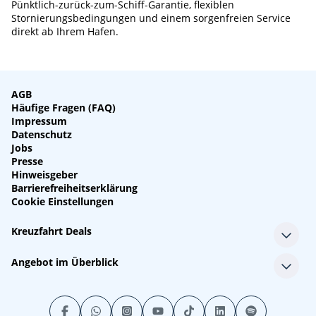
Pünktlich-zurück-zum-Schiff-Garantie, flexiblen
Stornierungsbedingungen und einem sorgenfreien Service
direkt ab Ihrem Hafen.
AGB
Häufige Fragen (FAQ)
Impressum
Datenschutz
Jobs
Presse
Hinweisgeber
Barrierefreiheitserklärung
Cookie Einstellungen
Kreuzfahrt Deals
Single-Kreuzfahrten
Angebot im Überblick
Kreuzfahrt mit Kindern
Last Minute Kreuzfahrten
Alle Reedereien
Minikreuzfahrten
Alle Schiffe
Stornokabinen
Alle Reiseziele