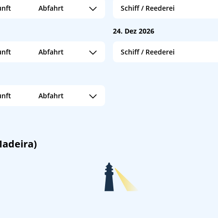
nft
Abfahrt
Schiff / Reederei
AIDAblu
/
AIDA Cruises
18:00
24. Dez 2026
nft
Abfahrt
Schiff / Reederei
Azura
/
P&O Cruises
17:30
Queen Anne
/
Cunard Line
18:00
MSC Fantasia
/
MSC Cruises
16:30
nft
Abfahrt
16:30
22:00
Madeira)