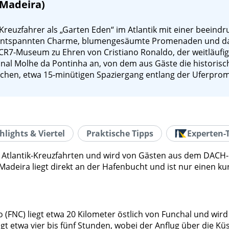
(Madeira)
reuzfahrer als „Garten Eden“ im Atlantik mit einer beeindr
 entspannten Charme, blumengesäumte Promenaden und das 
s CR7-Museum zu Ehren von Cristiano Ronaldo, der weitläufig
inal Molhe da Pontinha an, von dem aus Gäste die historis
lichen, etwa 15-minütigen Spaziergang entlang der Uferpr
hlights & Viertel
Praktische Tipps
Experten-
ür Atlantik-Kreuzfahrten und wird von Gästen aus dem DACH
deira liegt direkt an der Hafenbucht und ist nur einen ku
 (FNC) liegt etwa 20 Kilometer östlich von Funchal und wird
gt etwa vier bis fünf Stunden, wobei der Anflug über die Kü