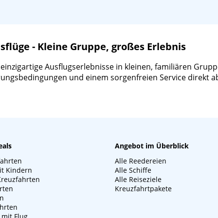
lüge - Kleine Gruppe, großes Erlebnis
zigartige Ausflugserlebnisse in kleinen, familiären Gruppen
ierungsbedingungen und einem sorgenfreien Service direkt a
eals
Angebot im Überblick
fahrten
Alle Reedereien
it Kindern
Alle Schiffe
Kreuzfahrten
Alle Reiseziele
rten
Kreuzfahrtpakete
en
hrten
 mit Flug