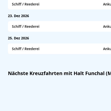
Schiff / Reederei
Anku
Mein Schiff 7
/
TUI Cruises - Mein Schiff
–
23. Dez 2026
Schiff / Reederei
Anku
AIDAcosma
/
AIDA Cruises
07:00
AIDAblu
/
AIDA Cruises
–
25. Dez 2026
Queen Victoria
/
Cunard Line
08:00
Schiff / Reederei
Anku
Iona
/
P&O Cruises
08:00
Costa Smeralda
/
Costa Kreuzfahrten
14:00
Nächste Kreuzfahrten mit Halt Funchal (