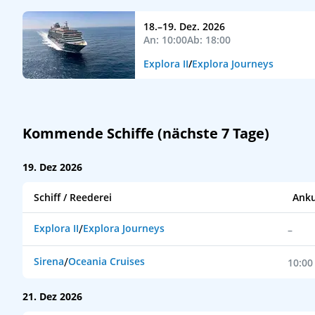
18.–19. Dez. 2026
An: 10:00
Ab: 18:00
Explora II
/
Explora Journeys
Kommende Schiffe (nächste 7 Tage)
19. Dez 2026
Schiff / Reederei
Anku
Explora II
/
Explora Journeys
–
Sirena
/
Oceania Cruises
10:00
21. Dez 2026