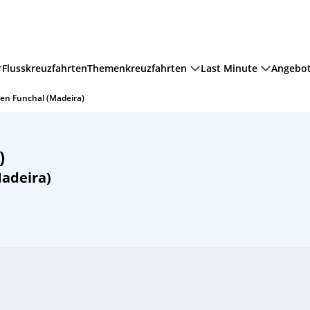
Flusskreuzfahrten
Themenkreuzfahrten
Last Minute
Angebo
en Funchal (Madeira)
)
adeira)