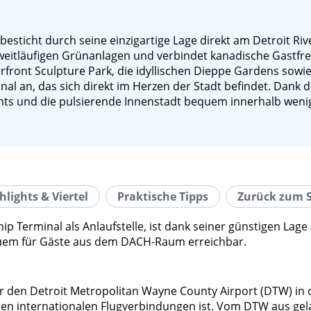
esticht durch seine einzigartige Lage direkt am Detroit Ri
eitläufigen Grünanlagen und verbindet kanadische Gastfreu
rfront Sculpture Park, die idyllischen Dieppe Gardens sow
nal an, das sich direkt im Herzen der Stadt befindet. Dank 
nts und die pulsierende Innenstadt bequem innerhalb wenige
hlights & Viertel
Praktische Tipps
Zurück zum S
p Terminal als Anlaufstelle, ist dank seiner günstigen La
uem für Gäste aus dem DACH-Raum erreichbar.
ber den Detroit Metropolitan Wayne County Airport (DTW) in
chen internationalen Flugverbindungen ist. Vom DTW aus gel