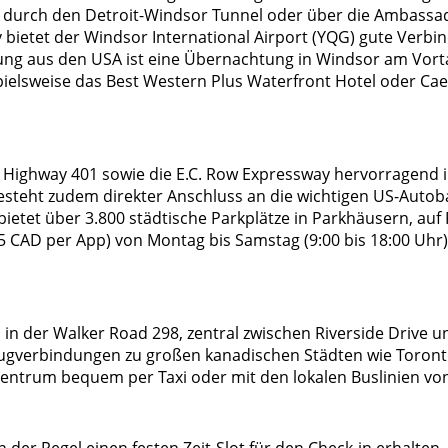
rt durch den Detroit-Windsor Tunnel oder über die Ambassa
 bietet der Windsor International Airport (YQG) gute Verb
ng aus den USA ist eine Übernachtung in Windsor am Vorta
ispielsweise das Best Western Plus Waterfront Hotel oder C
Highway 401 sowie die E.C. Row Expressway hervorragend in
teht zudem direkter Anschluss an die wichtigen US-Autobahn
 bietet über 3.800 städtische Parkplätze in Parkhäusern, a
 CAD per App) von Montag bis Samstag (9:00 bis 18:00 Uhr)
in der Walker Road 298, zentral zwischen Riverside Drive u
Zugverbindungen zu großen kanadischen Städten wie Toront
zentrum bequem per Taxi oder mit den lokalen Buslinien von