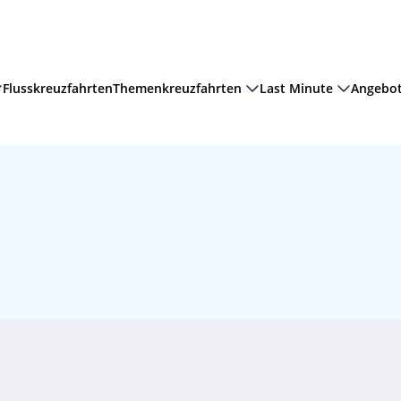
Flusskreuzfahrten
Themenkreuzfahrten
Last Minute
Angebo