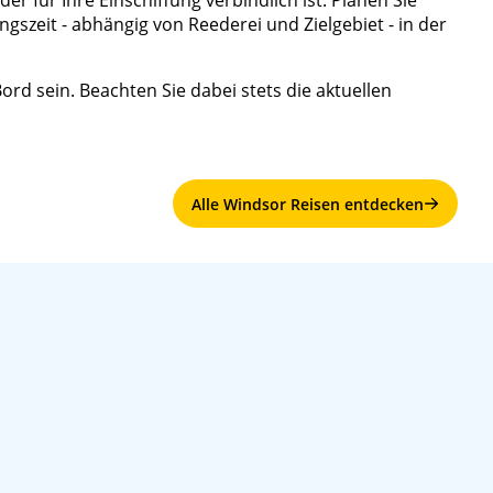
der für Ihre Einschiffung verbindlich ist. Planen Sie
gszeit - abhängig von Reederei und Zielgebiet - in der
rd sein. Beachten Sie dabei stets die aktuellen
Alle Windsor Reisen entdecken