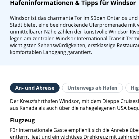
Hafeninformationen & Tipps für Windsor
Windsor ist das charmante Tor im Süden Ontarios und b
Stadt bietet eine beeindruckende Uferpromenade mit w
unmittelbarer Nähe zählen der kunstvolle Windsor Rive
legen am zentralen Windsor International Transit Termi
wichtigsten Sehenswürdigkeiten, erstklassige Restaura
komfortablen Landgang garantiert.
An- und Abreise
Unterwegs ab Hafen
Hig
Der Kreuzfahrthafen Windsor, mit dem Dieppe Cruiseshi
aus Kanada als auch über die nahegelegenen USA beq
Flugzeug
Für internationale Gäste empfiehlt sich die Anreise ü
entfernt liegt und ein wichtiges Drehkreuz mit zahlrei