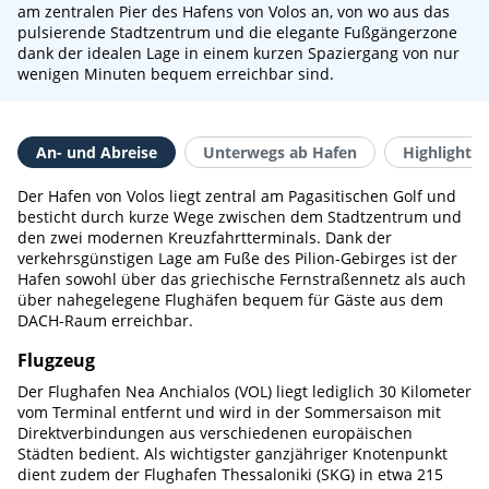
am zentralen Pier des Hafens von Volos an, von wo aus das
pulsierende Stadtzentrum und die elegante Fußgängerzone
dank der idealen Lage in einem kurzen Spaziergang von nur
wenigen Minuten bequem erreichbar sind.
An- und Abreise
Unterwegs ab Hafen
Highlights 
Der Hafen von Volos liegt zentral am Pagasitischen Golf und
besticht durch kurze Wege zwischen dem Stadtzentrum und
den zwei modernen Kreuzfahrtterminals. Dank der
verkehrsgünstigen Lage am Fuße des Pilion-Gebirges ist der
Hafen sowohl über das griechische Fernstraßennetz als auch
über nahegelegene Flughäfen bequem für Gäste aus dem
DACH-Raum erreichbar.
Flugzeug
Der Flughafen Nea Anchialos (VOL) liegt lediglich 30 Kilometer
vom Terminal entfernt und wird in der Sommersaison mit
Direktverbindungen aus verschiedenen europäischen
Städten bedient. Als wichtigster ganzjähriger Knotenpunkt
dient zudem der Flughafen Thessaloniki (SKG) in etwa 215