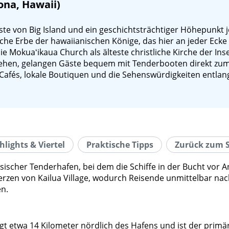
ona, Hawaii)
e von Big Island und ein geschichtsträchtiger Höhepunkt je
eiche Erbe der hawaiianischen Könige, das hier an jeder Ecke
 die Mokuaʻikaua Church als älteste christliche Kirche der I
gehen, gelangen Gäste bequem mit Tenderbooten direkt zum z
fés, lokale Boutiquen und die Sehenswürdigkeiten entlang d
hlights & Viertel
Praktische Tipps
Zurück zum S
assischer Tenderhafen, bei dem die Schiffe in der Bucht vor
 Herzen von Kailua Village, wodurch Reisende unmittelbar 
en.
egt etwa 14 Kilometer nördlich des Hafens und ist der primä