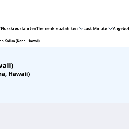
Flusskreuzfahrten
Themenkreuzfahrten
Last Minute
Angebo
n Kailua (Kona, Hawaii)
aii)
a, Hawaii)