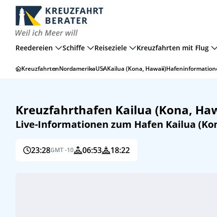
Reedereien
Schiffe
Reiseziele
Kreuzfahrten mit Flug
Kreuzfahrten
Nordamerika
USA
Kailua (Kona, Hawaii)
Hafeninformatione
Kreuzfahrthafen Kailua (Kona, Haw
Live-Informationen zum Hafen Kailua (Kon
23:28
06:53
18:22
GMT -10