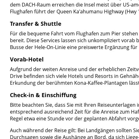
dem DACH-Raum erreichen die Insel meist über US-amer
Flughafen führt der Queen Ka'ahumanu Highway (Hwy 19
Transfer & Shuttle
Für die bequeme Fahrt vom Flughafen zum Pier stehen za
bereit. Diese Services lassen sich unkompliziert vora
Busse der Hele-On-Linie eine preiswerte Ergänzung für
Vorab-Hotel
Aufgrund der weiten Anreise und der erheblichen Zeitve
Drive befinden sich viele Hotels und Resorts in Gehnähe
Erkundung der berühmten Kona-Kaffee-Plantagen lässt
Check-in & Einschiffung
Bitte beachten Sie, dass Sie mit Ihren Reiseunterlagen in
entsprechend ausreichend Zeit für die Anreise zum Hafen
Regel etwa eine Stunde vor der geplanten Abfahrt vorg
Auch während der Reise gilt: Bei Landgängen sollten Si
Durchsagen sowie die Aushänge an Bord, da sich Liege-