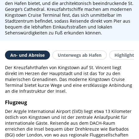
den Hafen bietet, und die architektonisch beeindruckende St.
George’s Cathedral. Kreuzfahrtschiffe machen am modernen
Kingstown Cruise Terminal fest, das sich unmittelbar im
Stadtzentrum befindet, sodass Reisende direkt vom Pier aus
bequem die lebhaften Einkaufsstraßen und lokalen
Sehenswürdigkeiten zu Fuß erkunden können.
An- und Abreise
Unterwegs ab Hafen
Highlights 
Der Kreuzfahrthafen von Kingstown auf St. Vincent liegt
direkt im Herzen der Hauptstadt und ist das Tor zu den
malerischen Grenadinen. Das moderne Kingstown Cruise
Terminal bietet kurze Wege und eine erstklassige Anbindung
an die Infrastruktur der Insel.
Flugzeug
Der Argyle International Airport (SVD) liegt etwa 13 Kilometer
östlich von Kingstown und ist der zentrale Anlaufpunkt für
internationale Gäste. Reisende aus dem DACH-Raum
erreichen die Insel bequem über Drehkreuze wie Barbados
(BGI) oder London, von wo aus regionale Fluggesellschaften