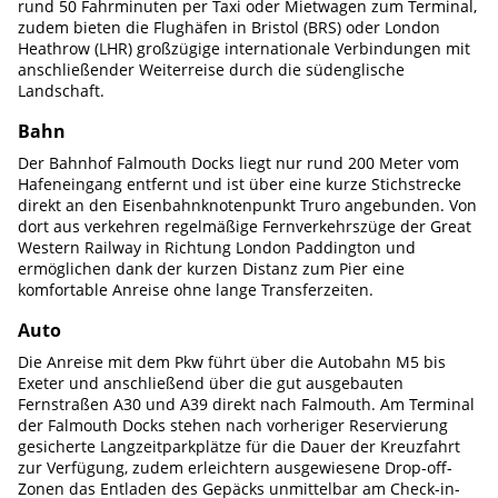
rund 50 Fahrminuten per Taxi oder Mietwagen zum Terminal,
zudem bieten die Flughäfen in Bristol (BRS) oder London
Heathrow (LHR) großzügige internationale Verbindungen mit
anschließender Weiterreise durch die südenglische
Landschaft.
Bahn
Der Bahnhof Falmouth Docks liegt nur rund 200 Meter vom
Hafeneingang entfernt und ist über eine kurze Stichstrecke
direkt an den Eisenbahnknotenpunkt Truro angebunden. Von
dort aus verkehren regelmäßige Fernverkehrszüge der Great
Western Railway in Richtung London Paddington und
ermöglichen dank der kurzen Distanz zum Pier eine
komfortable Anreise ohne lange Transferzeiten.
Auto
Die Anreise mit dem Pkw führt über die Autobahn M5 bis
Exeter und anschließend über die gut ausgebauten
Fernstraßen A30 und A39 direkt nach Falmouth. Am Terminal
der Falmouth Docks stehen nach vorheriger Reservierung
gesicherte Langzeitparkplätze für die Dauer der Kreuzfahrt
zur Verfügung, zudem erleichtern ausgewiesene Drop-off-
Zonen das Entladen des Gepäcks unmittelbar am Check-in-