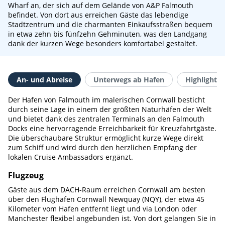
Wharf an, der sich auf dem Gelände von A&P Falmouth
befindet. Von dort aus erreichen Gäste das lebendige
Stadtzentrum und die charmanten Einkaufsstraßen bequem
in etwa zehn bis fünfzehn Gehminuten, was den Landgang
dank der kurzen Wege besonders komfortabel gestaltet.
An- und Abreise
Unterwegs ab Hafen
Highlights 
Der Hafen von Falmouth im malerischen Cornwall besticht
durch seine Lage in einem der größten Naturhäfen der Welt
und bietet dank des zentralen Terminals an den Falmouth
Docks eine hervorragende Erreichbarkeit für Kreuzfahrtgäste.
Die überschaubare Struktur ermöglicht kurze Wege direkt
zum Schiff und wird durch den herzlichen Empfang der
lokalen Cruise Ambassadors ergänzt.
Flugzeug
Gäste aus dem DACH-Raum erreichen Cornwall am besten
über den Flughafen Cornwall Newquay (NQY), der etwa 45
Kilometer vom Hafen entfernt liegt und via London oder
Manchester flexibel angebunden ist. Von dort gelangen Sie in