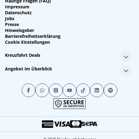
Häufige Fragen (FAQ)
Impressum
Datenschutz
Jobs
Presse
Hinweisgeber
Barrierefreiheitserklärung
Cookie Einstellungen
Kreuzfahrt Deals
Single-Kreuzfahrten
Angebot im Überblick
Kreuzfahrt mit Kindern
Last Minute Kreuzfahrten
Alle Reedereien
Minikreuzfahrten
Alle Schiffe
Stornokabinen
Alle Reiseziele
Luxuskreuzfahrten
Kreuzfahrtpakete
Kreuzfahrten mit Flug