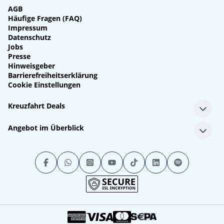
AGB
Häufige Fragen (FAQ)
Impressum
Datenschutz
Jobs
Presse
Hinweisgeber
Barrierefreiheitserklärung
Cookie Einstellungen
Kreuzfahrt Deals
Single-Kreuzfahrten
Angebot im Überblick
Kreuzfahrt mit Kindern
Last Minute Kreuzfahrten
Alle Reedereien
Minikreuzfahrten
Alle Schiffe
Stornokabinen
Alle Reiseziele
Luxuskreuzfahrten
Kreuzfahrtpakete
Kreuzfahrten mit Flug