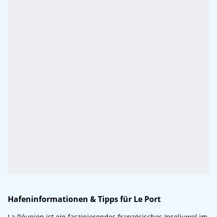
Hafeninformationen & Tipps für Le Port
La Réunion ist ein faszinierendes französisches Inseljuwel im