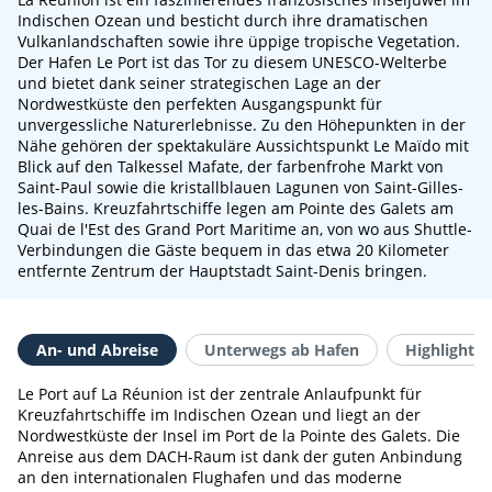
Indischen Ozean und besticht durch ihre dramatischen
Vulkanlandschaften sowie ihre üppige tropische Vegetation.
Der Hafen Le Port ist das Tor zu diesem UNESCO-Welterbe
und bietet dank seiner strategischen Lage an der
Nordwestküste den perfekten Ausgangspunkt für
unvergessliche Naturerlebnisse. Zu den Höhepunkten in der
Nähe gehören der spektakuläre Aussichtspunkt Le Maïdo mit
Blick auf den Talkessel Mafate, der farbenfrohe Markt von
Saint-Paul sowie die kristallblauen Lagunen von Saint-Gilles-
les-Bains. Kreuzfahrtschiffe legen am Pointe des Galets am
Quai de l'Est des Grand Port Maritime an, von wo aus Shuttle-
Verbindungen die Gäste bequem in das etwa 20 Kilometer
entfernte Zentrum der Hauptstadt Saint-Denis bringen.
An- und Abreise
Unterwegs ab Hafen
Highlights 
Le Port auf La Réunion ist der zentrale Anlaufpunkt für
Kreuzfahrtschiffe im Indischen Ozean und liegt an der
Nordwestküste der Insel im Port de la Pointe des Galets. Die
Anreise aus dem DACH-Raum ist dank der guten Anbindung
an den internationalen Flughafen und das moderne