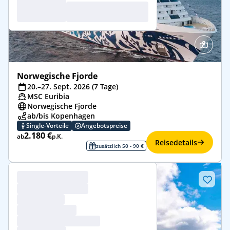
Norwegische Fjorde
20.–27. Sept. 2026 (7 Tage)
MSC Euribia
Norwegische Fjorde
ab/bis Kopenhagen
Single-Vorteile
Angebotspreise
2.180 €
ab
p.K.
Reisedetails
zusätzlich 50 - 90 €