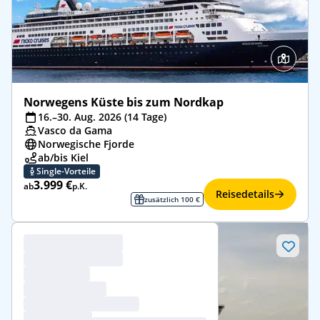
Norwegens Küste bis zum Nordkap
16.–30. Aug. 2026 (14 Tage)
Vasco da Gama
Norwegische Fjorde
ab/bis Kiel
Single-Vorteile
3.999 €
ab
p.K.
Reisedetails
zusätzlich 100 €