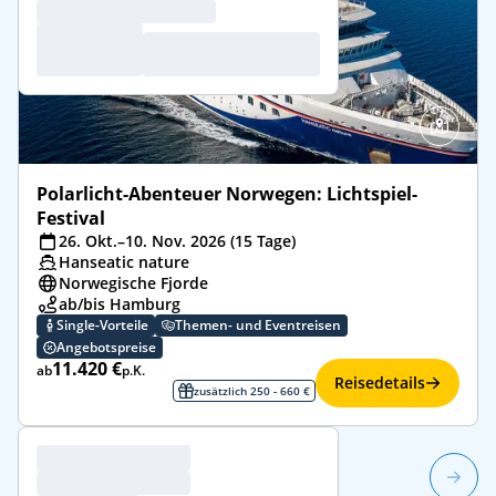
Polarlicht-Abenteuer Norwegen: Lichtspiel-
Festival
26. Okt.–10. Nov. 2026 (15 Tage)
Hanseatic nature
Norwegische Fjorde
ab/bis Hamburg
Single-Vorteile
Themen- und Eventreisen
Angebotspreise
11.420 €
ab
p.K.
Reisedetails
zusätzlich 250 - 660 €
1/19