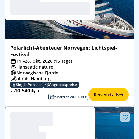
Polarlicht-Abenteuer Norwegen: Lichtspiel-
Festival
11.–26. Okt. 2026 (15 Tage)
Hanseatic nature
Norwegische Fjorde
ab/bis Hamburg
Single-Vorteile
Angebotspreise
10.540 €
ab
p.K.
Reisedetails
zusätzlich 200 - 640 €