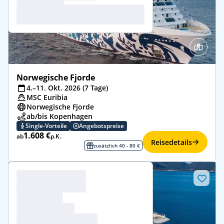
Norwegische Fjorde
4.–11. Okt. 2026 (7 Tage)
MSC Euribia
Norwegische Fjorde
ab/bis Kopenhagen
Single-Vorteile
Angebotspreise
1.608 €
ab
p.K.
Reisedetails
zusätzlich 40 - 80 €