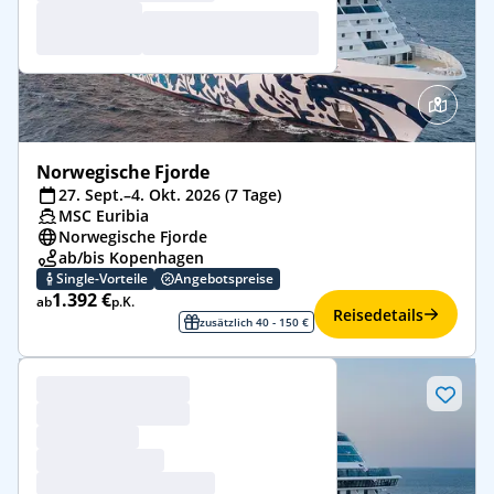
Norwegische Fjorde
27. Sept.–4. Okt. 2026 (7 Tage)
MSC Euribia
Norwegische Fjorde
ab/bis Kopenhagen
Single-Vorteile
Angebotspreise
1.392 €
ab
p.K.
Reisedetails
zusätzlich 40 - 150 €