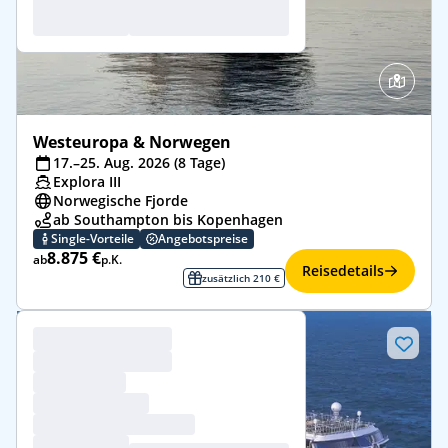
Westeuropa & Norwegen
17.–25. Aug. 2026 (8 Tage)
Explora III
Norwegische Fjorde
ab Southampton bis Kopenhagen
Single-Vorteile
Angebotspreise
8.875 €
ab
p.K.
Reisedetails
zusätzlich 210 €