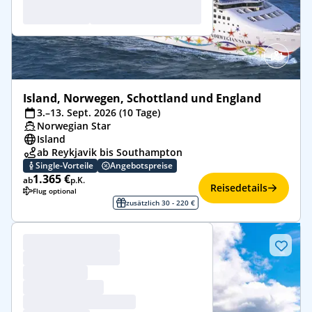
Island, Norwegen, Schottland und England
3.–13. Sept. 2026 (10 Tage)
Norwegian Star
Island
ab Reykjavik bis Southampton
Single-Vorteile
Angebotspreise
1.365 €
ab
p.K.
Reisedetails
Flug optional
zusätzlich 30 - 220 €