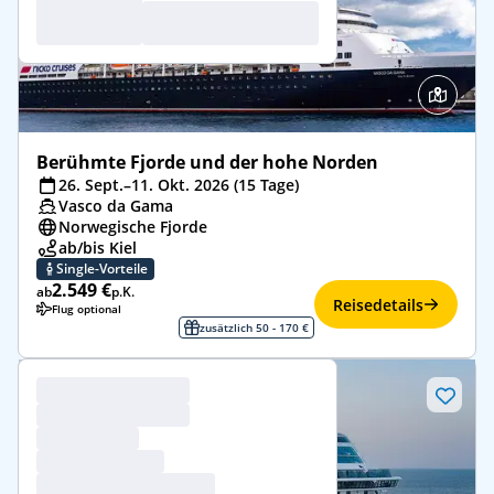
Berühmte Fjorde und der hohe Norden
26. Sept.–11. Okt. 2026 (15 Tage)
Vasco da Gama
Norwegische Fjorde
ab/bis Kiel
Single-Vorteile
2.549 €
ab
p.K.
Reisedetails
Flug optional
zusätzlich 50 - 170 €