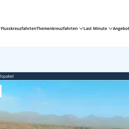
Flusskreuzfahrten
Themenkreuzfahrten
Last Minute
Angebo
Suche zurücksetzen
en
ilspaket