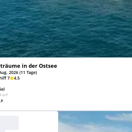
räume in der Ostsee
Aug. 2026 (11 Tage)
iff 7
4.5
iel
€ p.P.
.P.