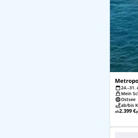
Metropo
24.–31. 
Mein Sch
Ostsee
ab/bis K
2.399 €
ab
p