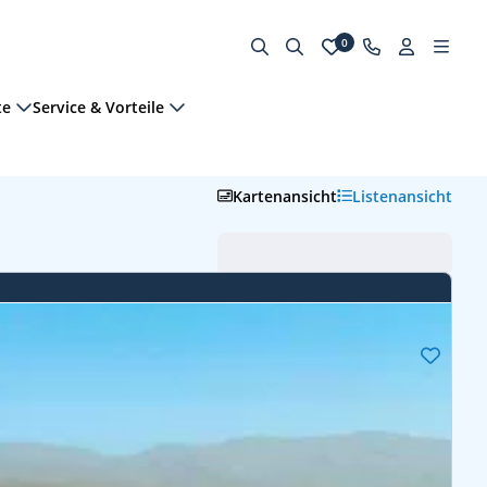
0
te
Service & Vorteile
Kartenansicht
Listenansicht
Abfahrt (frühste zuerst)