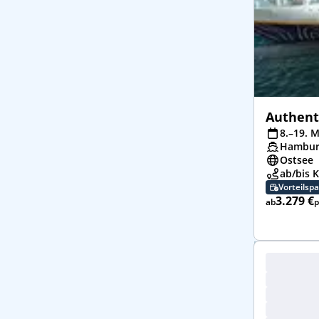
Authent
8.–19. M
Hambur
Ostsee
ab/bis K
Vorteilsp
3.279 €
ab
p