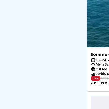
Sommert
13.–24. 
Mein Sch
Ostsee
ab/bis K
7.399 
-16%
6.199 €
ab
p