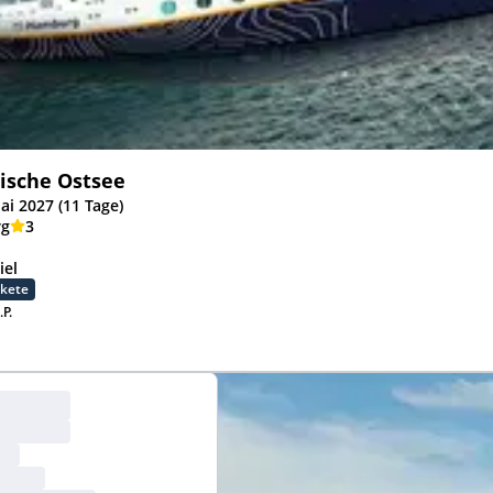
ische Ostsee
ai 2027 (11 Tage)
g
3
iel
akete
.P.