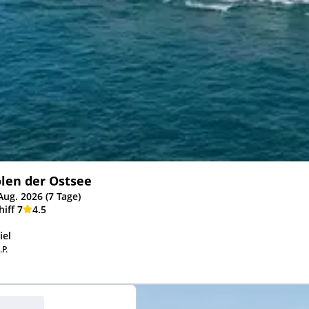
len der Ostsee
Aug. 2026 (7 Tage)
iff 7
4.5
iel
.P.