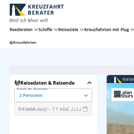
Reedereien
Schiffe
Reiseziele
Kreuzfahrten mit Flug
Kreuzfahrten
Ostsee
2 Erwachsene
Ab: Kiel
Hochseekreuzfahrt
Vorte
Reisedaten & Reisende
Anzahl der Reisenden
2 Personen
Reisezeitraum