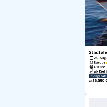
Städteh
25. Aug.
Europa
Ostsee
ab Kiel
Angebots
16.590 
ab