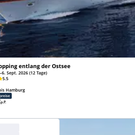
opping entlang der Ostsee
–6. Sept. 2026 (12 Tage)
5.5
 bis Hamburg
preise
€
p.P.