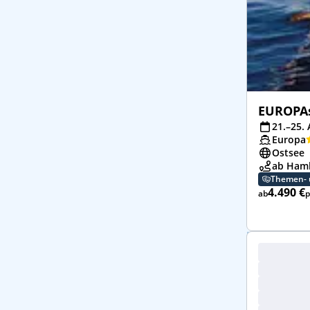
EUROPAs
21.–25. 
Europa
Ostsee
ab Hamb
Themen- 
4.490 €
ab
p