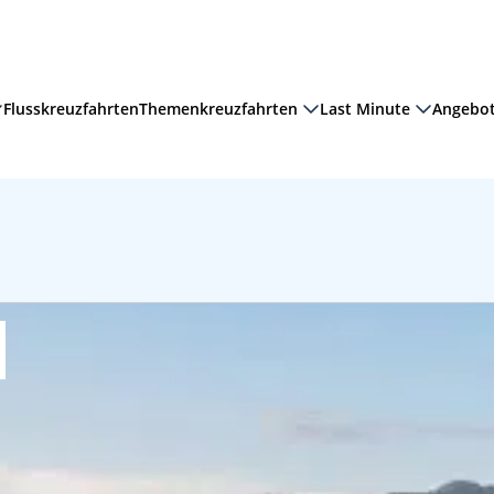
Flusskreuzfahrten
Themenkreuzfahrten
Last Minute
Angebo
Regent Seven Seas Cruises
Hapag-Lloyd Cruises
2 Erwac