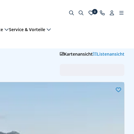
0
te
Service & Vorteile
Kartenansicht
Listenansicht
hsene
Hochseekreuzfahrten
Abfahrt (frühste zuerst)