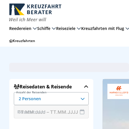
Reedereien
Schiffe
Reiseziele
Kreuzfahrten mit Flug
Kreuzfahrten
Azamara Cruises
Seabourn Cruise Line
Silversea Cruises
Suche zurücksetzen
Ab: Deutschland
Reisedaten & Reisende
Anzahl der Reisenden
2 Personen
Reisezeitraum