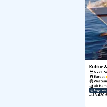
Kultur &
6.–22. S
Europa
Westeu
ab Hamb
Angebots
13.620 
ab