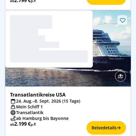
2.799 €
ab
p.P.
Transatlantikreise USA
24. Aug.–8. Sept. 2026 (15 Tage)
Mein Schiff 1
Transatlantik
ab Hamburg bis Bayonne
2.199 €
ab
p.P.
Reisedetails