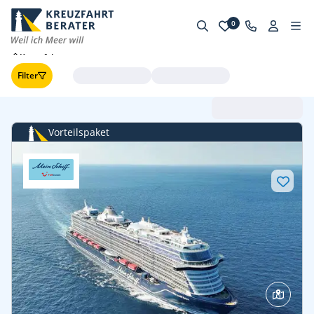
0
Kreuzfahrten
Filter
Abfahrt (frühste zuerst
Vorteilspaket