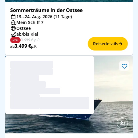
Sommerträume in der Ostsee
13.–24. Aug. 2026 (11 Tage)
Mein Schiff 7
Ostsee
ab/bis Kiel
3.699 € p.P.
-5%
Reisedetails
3.499 €
ab
p.P.