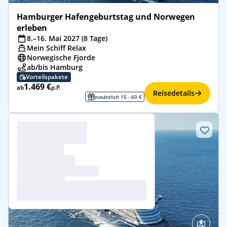
Hamburger Hafengeburtstag und Norwegen
erleben
8.–16. Mai 2027 (8 Tage)
Mein Schiff Relax
Norwegische Fjorde
ab/bis Hamburg
Vorteilspakete
1.469 €
ab
p.P.
Reisedetails
zusätzlich 15 - 60 €