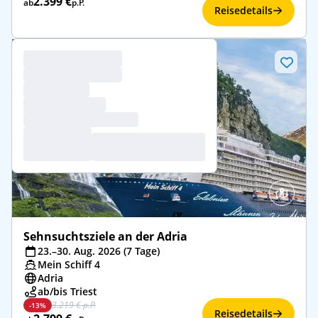
2.399 €
ab
p.P.
Reisedetails
Sehnsuchtsziele an der Adria
23.–30. Aug. 2026 (7 Tage)
Mein Schiff 4
Adria
ab/bis Triest
3.219 € p.P.
-13%
Reisedetails