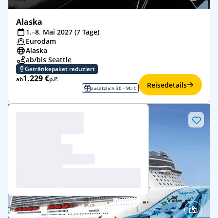
Alaska
1.–8. Mai 2027 (7 Tage)
Eurodam
Alaska
ab/bis Seattle
Getränkepaket reduziert
1.229 €
ab
p.P.
Reisedetails
zusätzlich 30 - 90 €