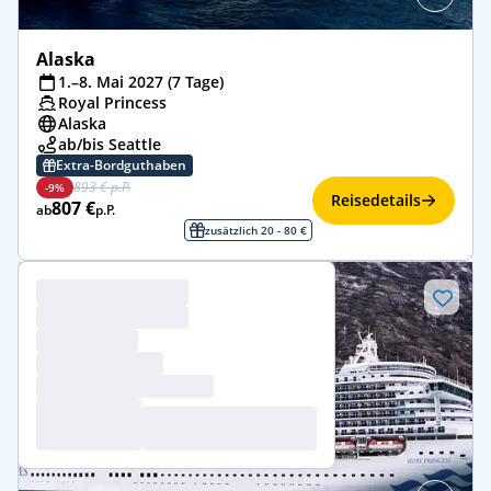
Alaska
1.–8. Mai 2027 (7 Tage)
Royal Princess
Alaska
ab/bis Seattle
Extra-Bordguthaben
893 € p.P.
-9%
Reisedetails
807 €
ab
p.P.
zusätzlich 20 - 80 €