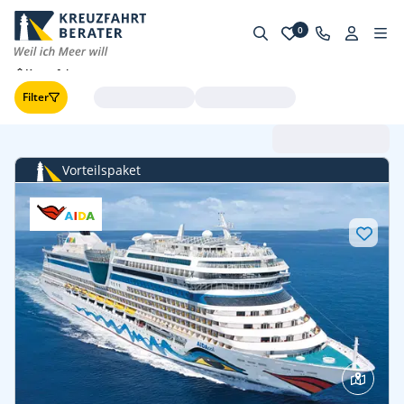
0
Kreuzfahrten
Filter
Abfahrt (frühste zuerst
Vorteilspaket