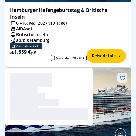
Hamburger Hafengeburtstag & Britische
Inseln
6.–16. Mai 2027 (10 Tage)
AIDAsol
Britische Inseln
ab/bis Hamburg
Vorteilspakete
1.559 €
ab
p.P.
Reisedetails
zusätzlich 20 - 40 €