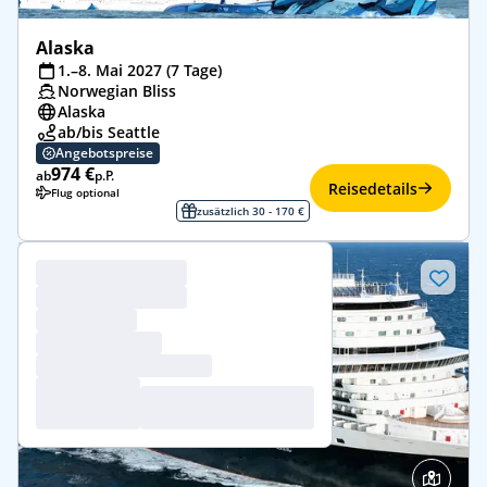
Alaska
1.–8. Mai 2027 (7 Tage)
Norwegian Bliss
Alaska
ab/bis Seattle
Angebotspreise
974 €
ab
p.P.
Reisedetails
Flug optional
zusätzlich 30 - 170 €