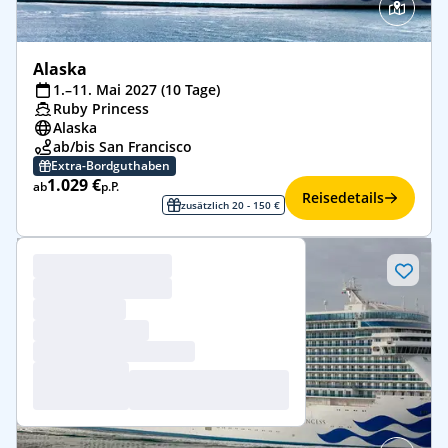
Alaska
1.–11. Mai 2027 (10 Tage)
Ruby Princess
Alaska
ab/bis San Francisco
Extra-Bordguthaben
1.029 €
ab
p.P.
Reisedetails
zusätzlich 20 - 150 €