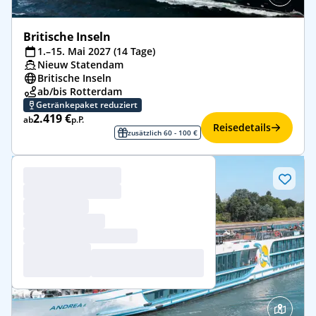
Britische Inseln
1.–15. Mai 2027 (14 Tage)
Nieuw Statendam
Britische Inseln
ab/bis Rotterdam
Getränkepaket reduziert
2.419 €
ab
p.P.
Reisedetails
zusätzlich 60 - 100 €