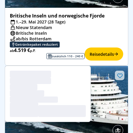
Britische Inseln und norwegische Fjorde
1.–29. Mai 2027 (28 Tage)
Nieuw Statendam
Britische Inseln
ab/bis Rotterdam
Getränkepaket reduziert
4.519 €
ab
p.P.
Reisedetails
zusätzlich 110 - 240 €