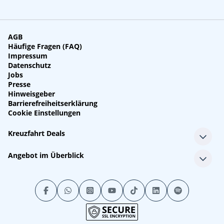
AGB
Häufige Fragen (FAQ)
Impressum
Datenschutz
Jobs
Presse
Hinweisgeber
Barrierefreiheitserklärung
Cookie Einstellungen
Kreuzfahrt Deals
Single-Kreuzfahrten
Angebot im Überblick
Kreuzfahrt mit Kindern
Last Minute Kreuzfahrten
Alle Reedereien
Minikreuzfahrten
Alle Schiffe
Stornokabinen
Alle Reiseziele
Luxuskreuzfahrten
Kreuzfahrtpakete
Kreuzfahrten mit Flug