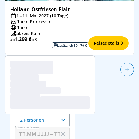
Holland-Ostfriesen-Flair
1.–11. Mai 2027 (10 Tage)
Rhein Prinzessin
Rhein
ab/bis Köln
1.299 €
ab
p.P.
Reisedetails
zusätzlich 30 - 70 €
1/115
Reisedaten &
Reisende
Anzahl der Reisenden
2 Personen
Reisezeitraum