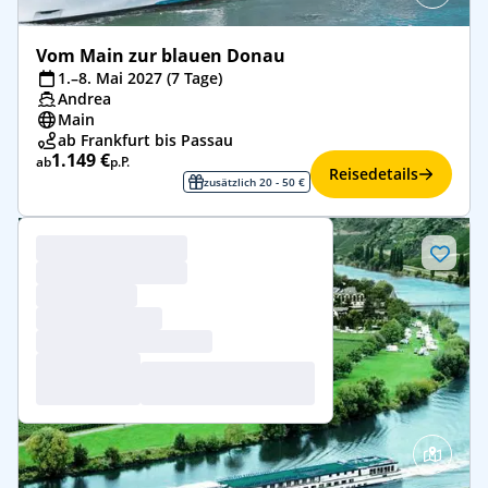
Vom Main zur blauen Donau
1.–8. Mai 2027 (7 Tage)
Andrea
Main
ab Frankfurt bis Passau
1.149 €
ab
p.P.
Reisedetails
zusätzlich 20 - 50 €