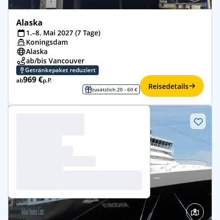
Alaska
1.–8. Mai 2027 (7 Tage)
Koningsdam
Alaska
ab/bis Vancouver
Getränkepaket reduziert
969 €
ab
p.P.
Reisedetails
zusätzlich 20 - 60 €