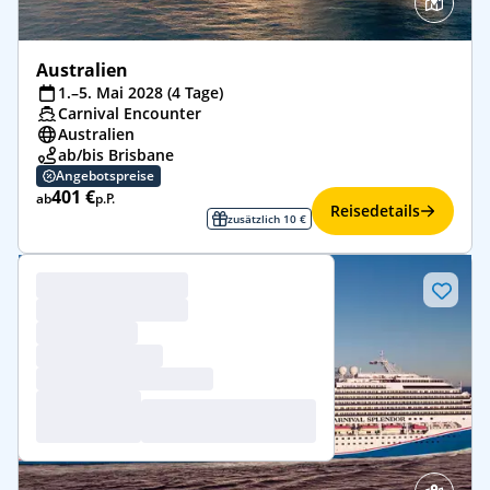
Australien
1.–5. Mai 2028 (4 Tage)
Carnival Encounter
Australien
ab/bis Brisbane
Angebotspreise
401 €
ab
p.P.
Reisedetails
zusätzlich 10 €