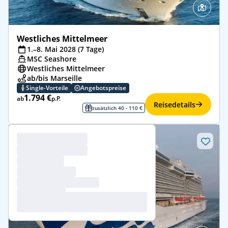
Westliches Mittelmeer
1.–8. Mai 2028 (7 Tage)
MSC Seashore
Westliches Mittelmeer
ab/bis Marseille
Single-Vorteile
Angebotspreise
1.794 €
ab
p.P.
Reisedetails
zusätzlich 40 - 110 €