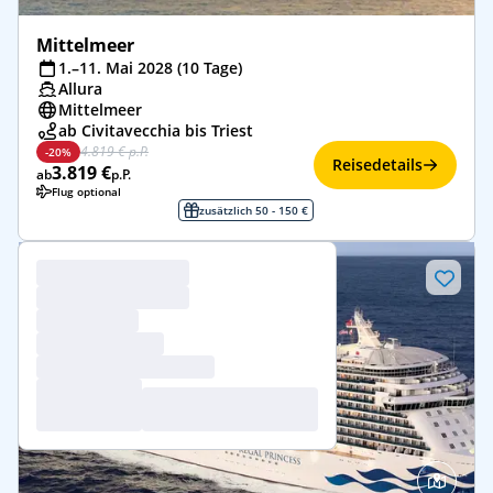
Mittelmeer
1.–11. Mai 2028 (10 Tage)
Allura
Mittelmeer
ab Civitavecchia bis Triest
4.819 € p.P.
-20%
Reisedetails
3.819 €
ab
p.P.
Flug optional
zusätzlich 50 - 150 €