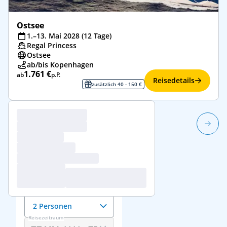
Ostsee
1.–13. Mai 2028 (12 Tage)
Regal Princess
Ostsee
ab/bis Kopenhagen
1.761 €
ab
p.P.
Reisedetails
zusätzlich 40 - 150 €
1/42
Reisedaten &
Reisende
Anzahl der Reisenden
2 Personen
Reisezeitraum