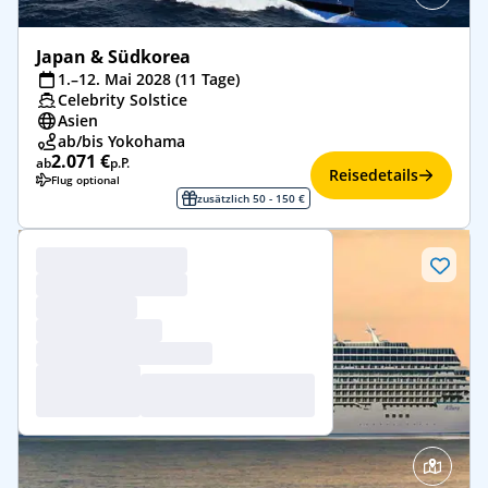
Japan & Südkorea
1.–12. Mai 2028 (11 Tage)
Celebrity Solstice
Asien
ab/bis Yokohama
2.071 €
ab
p.P.
Reisedetails
Flug optional
zusätzlich 50 - 150 €