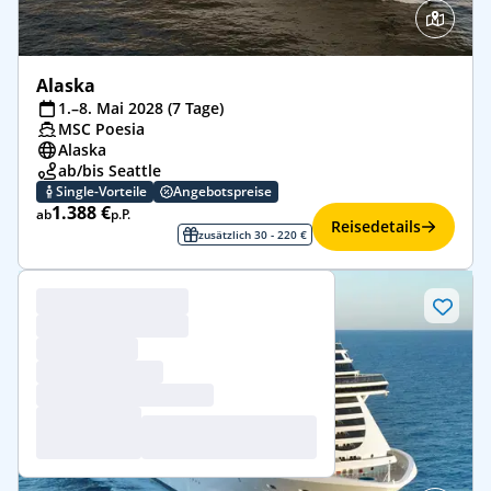
Alaska
1.–8. Mai 2028 (7 Tage)
MSC Poesia
Alaska
ab/bis Seattle
Single-Vorteile
Angebotspreise
1.388 €
ab
p.P.
Reisedetails
zusätzlich 30 - 220 €