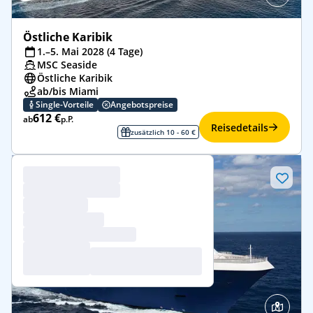
Östliche Karibik
1.–5. Mai 2028 (4 Tage)
MSC Seaside
Östliche Karibik
ab/bis Miami
Single-Vorteile
Angebotspreise
612 €
ab
p.P.
Reisedetails
zusätzlich 10 - 60 €