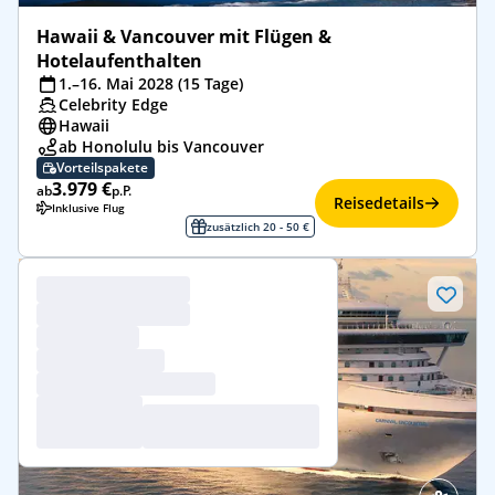
Hawaii & Vancouver mit Flügen &
Hotelaufenthalten
1.–16. Mai 2028 (15 Tage)
Celebrity Edge
Hawaii
ab Honolulu bis Vancouver
Vorteilspakete
3.979 €
ab
p.P.
Reisedetails
Inklusive Flug
zusätzlich 20 - 50 €