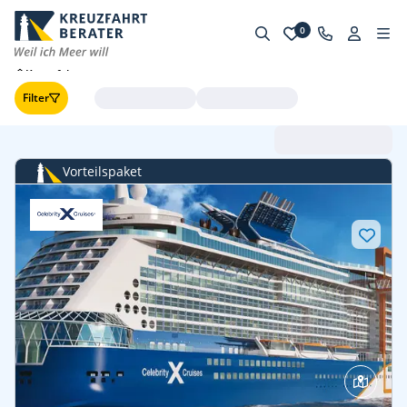
0
Kreuzfahrten
Filter
Abfahrt (frühste zuerst
Vorteilspaket