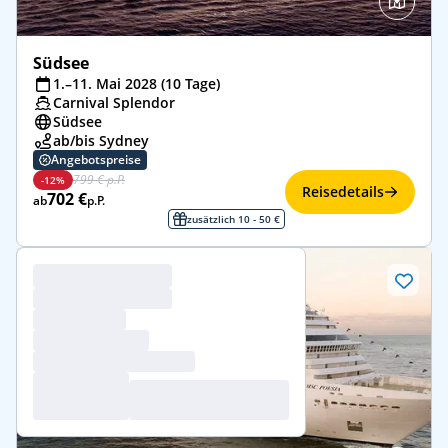
Südsee
1.–11. Mai 2028 (10 Tage)
Carnival Splendor
Südsee
ab/bis Sydney
Angebotspreise
799 € p.P.
-12%
Reisedetails
702 €
ab
p.P.
zusätzlich 10 - 50 €