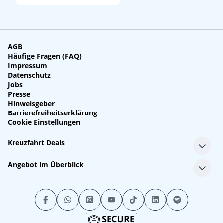
AGB
Häufige Fragen (FAQ)
Impressum
Datenschutz
Jobs
Presse
Hinweisgeber
Barrierefreiheitserklärung
Cookie Einstellungen
Kreuzfahrt Deals
Single-Kreuzfahrten
Angebot im Überblick
Kreuzfahrt mit Kindern
Last Minute Kreuzfahrten
Alle Reedereien
Minikreuzfahrten
Alle Schiffe
Stornokabinen
Alle Reiseziele
Luxuskreuzfahrten
Kreuzfahrtpakete
Kreuzfahrten mit Flug