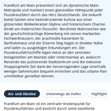
Frankfurt am Main präsentiert sich als dynamische Main-
Metropole und markiert einen glanzvollen Höhepunkt jeder
Flusskreuzfahrt durch das Herz Deutschlands. Die Ankunft
bietet Gästen eine beeindruckende Kulisse aus einer
glitzernden Wolkenkratzer-Skyline und historischem Charme
direkt am malerischen Flussufer. Berühmte Wahrzeichen wie
der geschichtsträchtige Römerberg mit seinen markanten
Fachwerkhäusern, der prachtvolle Kaiserdom St.
Bartholomäus und der Eiserne Steg liegen in direkter Nähe
und laden zu ausgiebigen Erkundungen ein. Die
Flusskreuzfahrtschiffe legen meist an den zentralen
Anlegestellen am Mainkai oder Untermainkai an, wodurch
Reisende das pulsierende Stadtzentrum und die exklusive
Shoppingmeile Zeil dank der hervorragenden Lage innerhalb
weniger Gehminuten bequem erreichen und das urbane Flair
unmittelbar genießen können.
An- und Abreise
Unterwegs ab Hafen
Highlights 
Frankfurt am Main ist ein zentraler Knotenpunkt für
Flusskreuzfahrten und besticht durch seine exzellente