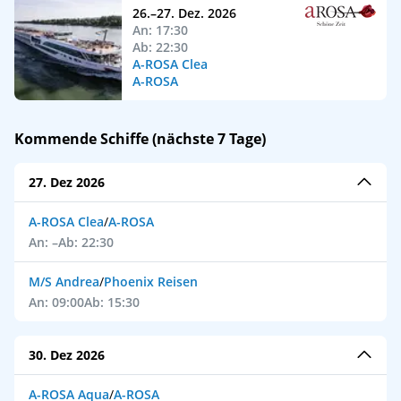
26.–27. Dez. 2026
An: 17:30
Ab: 22:30
A-ROSA Clea
A-ROSA
Kommende Schiffe (nächste 7 Tage)
27. Dez 2026
A-ROSA Clea
/
A-ROSA
An: –
Ab: 22:30
M/S Andrea
/
Phoenix Reisen
An: 09:00
Ab: 15:30
30. Dez 2026
A-ROSA Aqua
/
A-ROSA