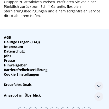
Gruppen zu attraktiven Preisen. Profitieren Sie von einer
Pünktlich-zurück-zum-Schiff-Garantie, flexiblen
Stornierungsbedingungen und einem sorgenfreien Service
direkt ab Ihrem Hafen.
AGB
Häufige Fragen (FAQ)
Impressum
Datenschutz
Jobs
Presse
Hinweisgeber
Barrierefreiheitserklärung
Cookie Einstellungen
Kreuzfahrt Deals
Single-Kreuzfahrten
Angebot im Überblick
Kreuzfahrt mit Kindern
Last Minute Kreuzfahrten
Alle Reedereien
Minikreuzfahrten
Alle Schiffe