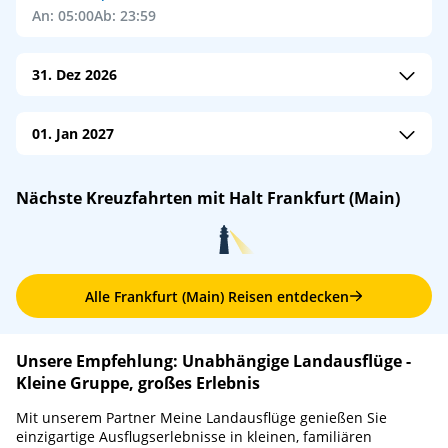
An: 05:00
Ab: 23:59
31. Dez 2026
M/S Alina
/
Phoenix Reisen
01. Jan 2027
An: 10:30
Ab: –
M/S Alina
/
Phoenix Reisen
M/S Belvedere
/
nicko cruises
Nächste Kreuzfahrten mit Halt Frankfurt (Main)
An: –
Ab: 06:00
An: 19:00
Ab: –
Alle Frankfurt (Main) Reisen entdecken
Unsere Empfehlung: Unabhängige Landausflüge -
Kleine Gruppe, großes Erlebnis
Mit unserem Partner Meine Landausflüge genießen Sie
einzigartige Ausflugserlebnisse in kleinen, familiären