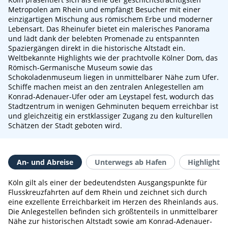
Metropolen am Rhein und empfängt Besucher mit einer
einzigartigen Mischung aus römischem Erbe und moderner
Lebensart. Das Rheinufer bietet ein malerisches Panorama
und lädt dank der belebten Promenade zu entspannten
Spaziergängen direkt in die historische Altstadt ein.
Weltbekannte Highlights wie der prachtvolle Kölner Dom, das
Römisch-Germanische Museum sowie das
Schokoladenmuseum liegen in unmittelbarer Nähe zum Ufer.
Schiffe machen meist an den zentralen Anlegestellen am
Konrad-Adenauer-Ufer oder am Leystapel fest, wodurch das
Stadtzentrum in wenigen Gehminuten bequem erreichbar ist
und gleichzeitig ein erstklassiger Zugang zu den kulturellen
Schätzen der Stadt geboten wird.
An- und Abreise
Unterwegs ab Hafen
Highlights 
Köln gilt als einer der bedeutendsten Ausgangspunkte für
Flusskreuzfahrten auf dem Rhein und zeichnet sich durch
eine exzellente Erreichbarkeit im Herzen des Rheinlands aus.
Die Anlegestellen befinden sich größtenteils in unmittelbarer
Nähe zur historischen Altstadt sowie am Konrad-Adenauer-