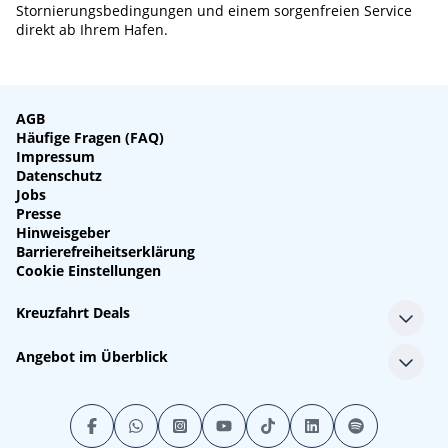
Stornierungsbedingungen und einem sorgenfreien Service
direkt ab Ihrem Hafen.
AGB
Häufige Fragen (FAQ)
Impressum
Datenschutz
Jobs
Presse
Hinweisgeber
Barrierefreiheitserklärung
Cookie Einstellungen
Kreuzfahrt Deals
Single-Kreuzfahrten
Angebot im Überblick
Kreuzfahrt mit Kindern
Last Minute Kreuzfahrten
Alle Reedereien
Minikreuzfahrten
Alle Schiffe
Stornokabinen
Alle Reiseziele
Luxuskreuzfahrten
Kreuzfahrtpakete