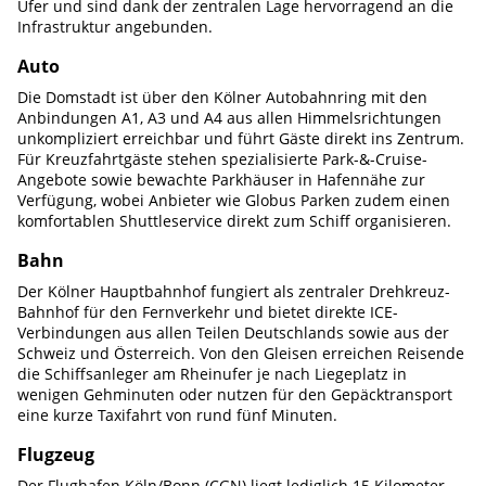
Ufer und sind dank der zentralen Lage hervorragend an die
Infrastruktur angebunden.
Auto
Die Domstadt ist über den Kölner Autobahnring mit den
Anbindungen A1, A3 und A4 aus allen Himmelsrichtungen
unkompliziert erreichbar und führt Gäste direkt ins Zentrum.
Für Kreuzfahrtgäste stehen spezialisierte Park-&-Cruise-
Angebote sowie bewachte Parkhäuser in Hafennähe zur
Verfügung, wobei Anbieter wie Globus Parken zudem einen
komfortablen Shuttleservice direkt zum Schiff organisieren.
Bahn
Der Kölner Hauptbahnhof fungiert als zentraler Drehkreuz-
Bahnhof für den Fernverkehr und bietet direkte ICE-
Verbindungen aus allen Teilen Deutschlands sowie aus der
Schweiz und Österreich. Von den Gleisen erreichen Reisende
die Schiffsanleger am Rheinufer je nach Liegeplatz in
wenigen Gehminuten oder nutzen für den Gepäcktransport
eine kurze Taxifahrt von rund fünf Minuten.
Flugzeug
Der Flughafen Köln/Bonn (CGN) liegt lediglich 15 Kilometer