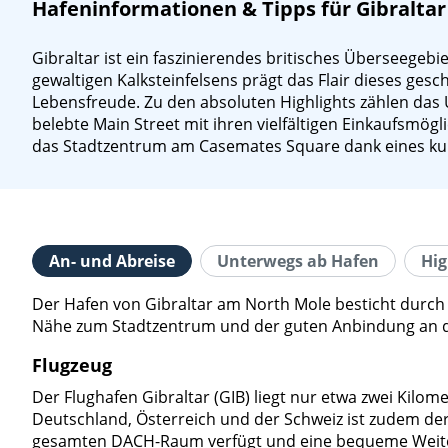
Hafeninformationen & Tipps für Gibraltar
Gibraltar ist ein faszinierendes britisches Überseegebie
gewaltigen Kalksteinfelsens prägt das Flair dieses gesc
Lebensfreude. Zu den absoluten Highlights zählen das
belebte Main Street mit ihren vielfältigen Einkaufsmö
das Stadtzentrum am Casemates Square dank eines kur
An- und Abreise
Unterwegs ab Hafen
Hig
Der Hafen von Gibraltar am North Mole besticht durch 
Nähe zum Stadtzentrum und der guten Anbindung an das 
Flugzeug
Der Flughafen Gibraltar (GIB) liegt nur etwa zwei Kilo
Deutschland, Österreich und der Schweiz ist zudem der
gesamten DACH-Raum verfügt und eine bequeme Weiter