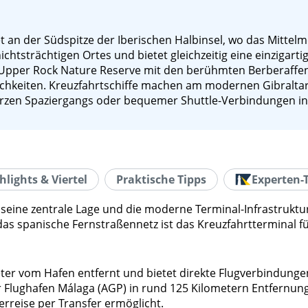
t an der Südspitze der Iberischen Halbinsel, wo das Mittelmee
hichtsträchtigen Ortes und bietet gleichzeitig eine einzigar
 Upper Rock Nature Reserve mit den berühmten Berberaffen,
glichkeiten. Kreuzfahrtschiffe machen am modernen Gibraltar
zen Spaziergangs oder bequemer Shuttle-Verbindungen in 
hlights & Viertel
Praktische Tipps
Experten-
seine zentrale Lage und die moderne Terminal-Infrastruktu
spanische Fernstraßennetz ist das Kreuzfahrtterminal für 
meter vom Hafen entfernt und bietet direkte Flugverbindunge
 Flughafen Málaga (AGP) in rund 125 Kilometern Entfernung 
reise per Transfer ermöglicht.