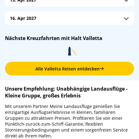
An: 09:00
Ab: 17:00
Azura
/
P&O Cruises
16. Apr 2027
An: 06:00
Ab: –
Azura
/
P&O Cruises
Nächste Kreuzfahrten mit Halt Valletta
An: –
Ab: 18:00
Alle Valletta Reisen entdecken
Unsere Empfehlung: Unabhängige Landausflüge -
Kleine Gruppe, großes Erlebnis
Mit unserem Partner Meine Landausflüge genießen Sie
einzigartige Ausflugserlebnisse in kleinen, familiären
Gruppen zu attraktiven Preisen. Profitieren Sie von einer
Pünktlich-zurück-zum-Schiff-Garantie, flexiblen
Stornierungsbedingungen und einem sorgenfreien Service
direkt ab Ihrem Hafen.