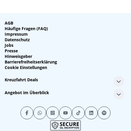
AGB
Häufige Fragen (FAQ)
Impressum
Datenschutz
Jobs
Presse
Hinweisgeber
Barrierefreiheitserklärung
Cookie Einstellungen
Kreuzfahrt Deals
Single-Kreuzfahrten
Angebot im Überblick
Kreuzfahrt mit Kindern
Last Minute Kreuzfahrten
Alle Reedereien
Minikreuzfahrten
Alle Schiffe
Stornokabinen
Alle Reiseziele
Luxuskreuzfahrten
Kreuzfahrtpakete
Kreuzfahrten mit Flug