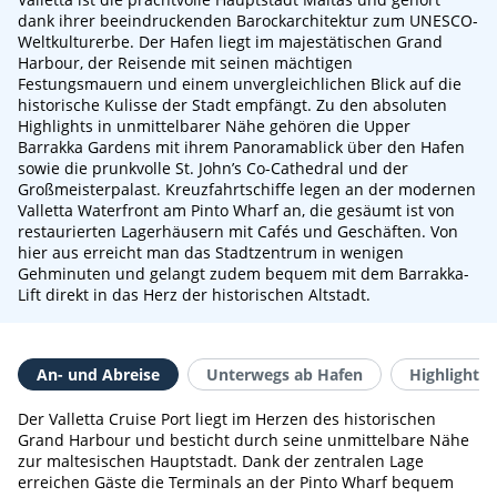
dank ihrer beeindruckenden Barockarchitektur zum UNESCO-
Weltkulturerbe. Der Hafen liegt im majestätischen Grand
Harbour, der Reisende mit seinen mächtigen
Festungsmauern und einem unvergleichlichen Blick auf die
historische Kulisse der Stadt empfängt. Zu den absoluten
Highlights in unmittelbarer Nähe gehören die Upper
Barrakka Gardens mit ihrem Panoramablick über den Hafen
sowie die prunkvolle St. John’s Co-Cathedral und der
Großmeisterpalast. Kreuzfahrtschiffe legen an der modernen
Valletta Waterfront am Pinto Wharf an, die gesäumt ist von
restaurierten Lagerhäusern mit Cafés und Geschäften. Von
hier aus erreicht man das Stadtzentrum in wenigen
Gehminuten und gelangt zudem bequem mit dem Barrakka-
Lift direkt in das Herz der historischen Altstadt.
An- und Abreise
Unterwegs ab Hafen
Highlights 
Der Valletta Cruise Port liegt im Herzen des historischen
Grand Harbour und besticht durch seine unmittelbare Nähe
zur maltesischen Hauptstadt. Dank der zentralen Lage
erreichen Gäste die Terminals an der Pinto Wharf bequem