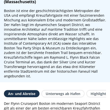
(Massachusetts)
Boston ist eine der geschichtsträchtigsten Metropolen der
USA und empfängt Kreuzfahrtgäste mit einer faszinierenden
Mischung aus kolonialem Erbe und modernem Großstadtflair.
Der Hafen liegt im dynamischen Seaport District, wo
innovative Architektur auf maritime Tradition trifft und eine
inspirierende Atmosphäre direkt am Wasser schafft. In
unmittelbarer Nähe laden erstklassige Highlights wie das
Institute of Contemporary Art (ICA) sowie das interaktive
Boston Tea Party Ships & Museum zu Entdeckungen ein,
zudem ist der berühmte Freedom Trail bequem erreichbar.
Kreuzfahrtschiffe legen am Raymond L. Flynn Black Falcon
Cruise Terminal an, das dank der Silver Line und kurzer
Transferwege hervorragend an das etwa drei Kilometer
entfernte Stadtzentrum mit der historischen Faneuil Hall
angebunden ist.
An- und Abreise
Unterwegs ab Hafen
Highlights 
Der Flynn Cruiseport Boston im modernen Seaport District
gilt als einer der am besten erreichbaren Kreuzfahrthäfen