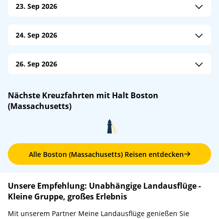
23. Sep 2026
An: 08:00
Ab: 23:00
Sapphire Princess
/
Princess Cruises
24. Sep 2026
An: 07:00
Ab: 16:00
Norwegian Jewel
/
Norwegian Cruise Line
Silver Shadow
/
Silversea Cruises
26. Sep 2026
An: 08:00
Ab: 17:00
An: 08:00
Ab: 21:00
Silver Wind
/
Silversea Cruises
Nächste Kreuzfahrten mit Halt Boston
An: 07:00
Ab: –
(Massachusetts)
Vision of the Seas
/
Royal Caribbean
An: 08:00
Ab: 18:00
Alle Boston (Massachusetts) Reisen entdecken
Unsere Empfehlung: Unabhängige Landausflüge -
Kleine Gruppe, großes Erlebnis
Mit unserem Partner Meine Landausflüge genießen Sie