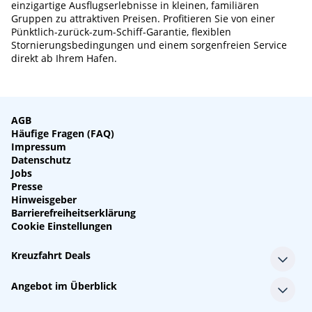
einzigartige Ausflugserlebnisse in kleinen, familiären
Gruppen zu attraktiven Preisen. Profitieren Sie von einer
Pünktlich-zurück-zum-Schiff-Garantie, flexiblen
Stornierungsbedingungen und einem sorgenfreien Service
direkt ab Ihrem Hafen.
AGB
Häufige Fragen (FAQ)
Impressum
Datenschutz
Jobs
Presse
Hinweisgeber
Barrierefreiheitserklärung
Cookie Einstellungen
Kreuzfahrt Deals
Single-Kreuzfahrten
Angebot im Überblick
Kreuzfahrt mit Kindern
Last Minute Kreuzfahrten
Alle Reedereien