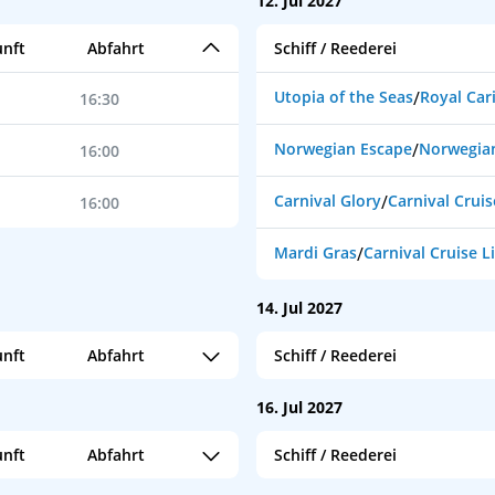
12. Jul 2027
nft
Abfahrt
Schiff / Reederei
Utopia of the Seas
/
Royal Car
16:30
Norwegian Escape
/
Norwegian
16:00
Carnival Glory
/
Carnival Cruis
16:00
Mardi Gras
/
Carnival Cruise L
14. Jul 2027
nft
Abfahrt
Schiff / Reederei
Adventure of the Seas
/
Royal
20:00
16. Jul 2027
nft
Abfahrt
Schiff / Reederei