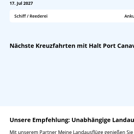
MSC Seashore
/
MSC Cruises
07:00
17. Jul 2027
Schiff / Reederei
Anku
Harmony of the Seas
/
Royal Caribbean
06:00
MSC Grandiosa
/
MSC Cruises
07:00
Nächste Kreuzfahrten mit Halt Port Canav
Carnival Vista
/
Carnival Cruise Line
08:00
Mardi Gras
/
Carnival Cruise Line
08:00
Unsere Empfehlung: Unabhängige Landausf
Mit unserem Partner Meine Landausflüge genießen Sie ein