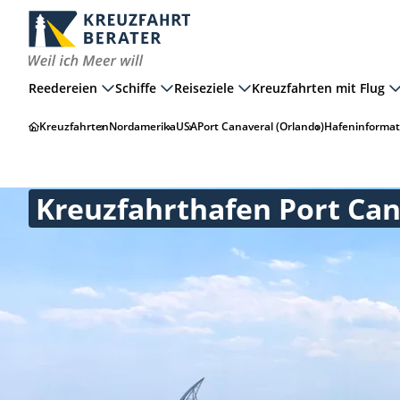
Reedereien
Schiffe
Reiseziele
Kreuzfahrten mit Flug
Kreuzfahrten
Nordamerika
USA
Port Canaveral (Orlando)
Hafeninformat
Kreuzfahrthafen Port Can