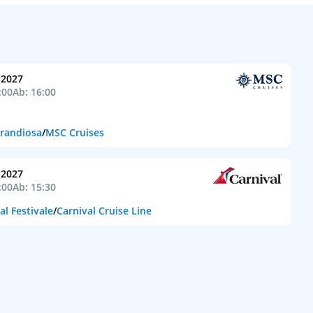
l 2027
:00
Ab: 16:00
randiosa
/
MSC Cruises
l 2027
:00
Ab: 15:30
al Festivale
/
Carnival Cruise Line