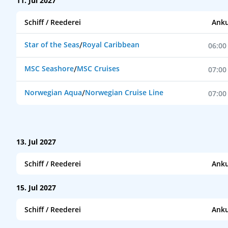
11. Jul 2027
Schiff / Reederei
Anku
Star of the Seas
/
Royal Caribbean
06:00
MSC Seashore
/
MSC Cruises
07:00
Norwegian Aqua
/
Norwegian Cruise Line
07:00
13. Jul 2027
Schiff / Reederei
Anku
Oasis of the Seas
/
Royal Caribbean
11:59
15. Jul 2027
Schiff / Reederei
Anku