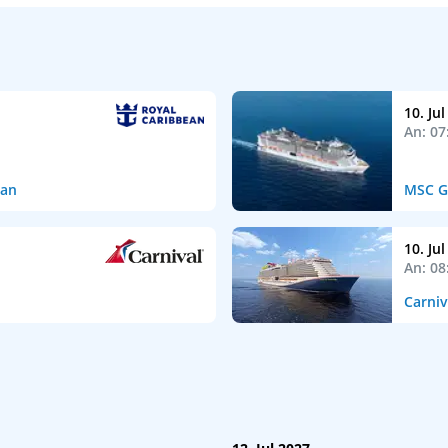
10. Ju
An: 07
ean
MSC G
10. Ju
An: 08
Carniv