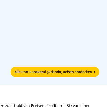
ibbean
06:30
16:00
 Cruise Line
07:00
16:00
e Line
08:00
15:30
Alle Port Canaveral (Orlando) Reisen entdecken
 zu attraktiven Preisen. Profitieren Sie von einer