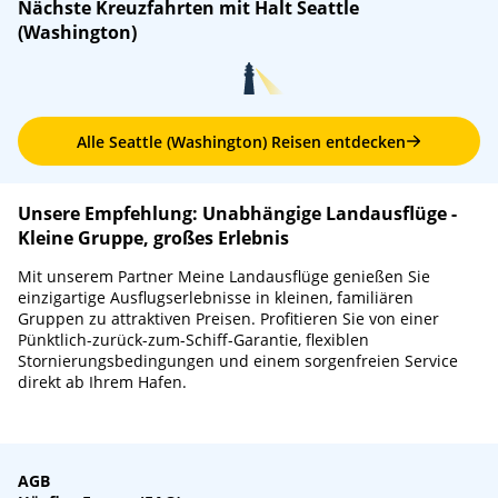
Nächste Kreuzfahrten mit Halt Seattle
An: 06:00
Ab: 15:00
(Washington)
M/S Eurodam
/
Holland America Line
An: 07:00
Ab: 15:00
Celebrity Edge
/
Celebrity Cruises
Alle Seattle (Washington) Reisen entdecken
An: 08:00
Ab: 17:00
Unsere Empfehlung: Unabhängige Landausflüge -
Kleine Gruppe, großes Erlebnis
Mit unserem Partner Meine Landausflüge genießen Sie
einzigartige Ausflugserlebnisse in kleinen, familiären
Gruppen zu attraktiven Preisen. Profitieren Sie von einer
Pünktlich-zurück-zum-Schiff-Garantie, flexiblen
Stornierungsbedingungen und einem sorgenfreien Service
direkt ab Ihrem Hafen.
AGB