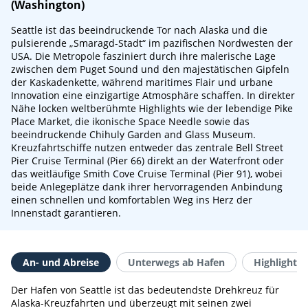
(Washington)
Seattle ist das beeindruckende Tor nach Alaska und die
pulsierende „Smaragd-Stadt“ im pazifischen Nordwesten der
USA. Die Metropole fasziniert durch ihre malerische Lage
zwischen dem Puget Sound und den majestätischen Gipfeln
der Kaskadenkette, während maritimes Flair und urbane
Innovation eine einzigartige Atmosphäre schaffen. In direkter
Nähe locken weltberühmte Highlights wie der lebendige Pike
Place Market, die ikonische Space Needle sowie das
beeindruckende Chihuly Garden and Glass Museum.
Kreuzfahrtschiffe nutzen entweder das zentrale Bell Street
Pier Cruise Terminal (Pier 66) direkt an der Waterfront oder
das weitläufige Smith Cove Cruise Terminal (Pier 91), wobei
beide Anlegeplätze dank ihrer hervorragenden Anbindung
einen schnellen und komfortablen Weg ins Herz der
Innenstadt garantieren.
An- und Abreise
Unterwegs ab Hafen
Highlights 
Der Hafen von Seattle ist das bedeutendste Drehkreuz für
Alaska-Kreuzfahrten und überzeugt mit seinen zwei