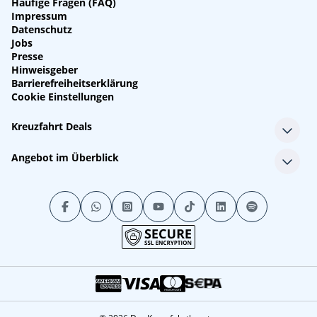
Häufige Fragen (FAQ)
Impressum
Datenschutz
Jobs
Presse
Hinweisgeber
Barrierefreiheitserklärung
Cookie Einstellungen
Kreuzfahrt Deals
Single-Kreuzfahrten
Angebot im Überblick
Kreuzfahrt mit Kindern
Last Minute Kreuzfahrten
Alle Reedereien
Minikreuzfahrten
Alle Schiffe
Stornokabinen
Alle Reiseziele
Luxuskreuzfahrten
Kreuzfahrtpakete
Kreuzfahrten mit Flug