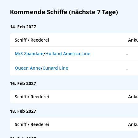
Kommende Schiffe (nächste 7 Tage)
14. Feb 2027
Schiff / Reederei
Anku
M/S Zaandam
/
Holland America Line
–
Queen Anne
/
Cunard Line
–
16. Feb 2027
Schiff / Reederei
Anku
Silver Nova
/
Silversea Cruises
07:00
18. Feb 2027
Schiff / Reederei
Anku
Azamara Journey
/
Azamara Cruises
08:00
Azamara Journey
Azamara Cruises