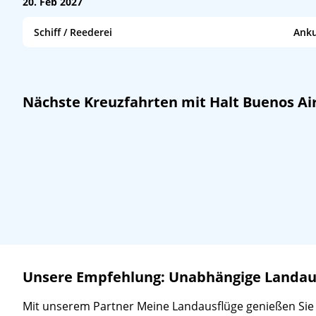
/
–
20. Feb 2027
Schiff / Reederei
Anku
Costa Serena
/
Costa Kreuzfahrten
08:00
Seven Seas Mariner
/
Regent Seven Seas Cruises
06:00
MSC Seaview
/
MSC Cruises
08:00
Nächste Kreuzfahrten mit Halt Buenos Ai
Unsere Empfehlung: Unabhängige Landausf
Mit unserem Partner Meine Landausflüge genießen Sie ein