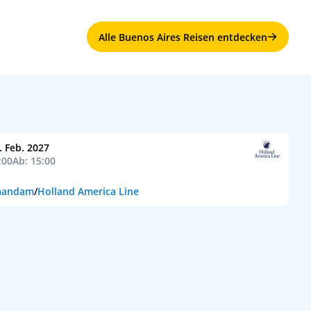
Alle Buenos Aires Reisen entdecken
. Feb. 2027
:00
Ab: 15:00
aandam
/
Holland America Line