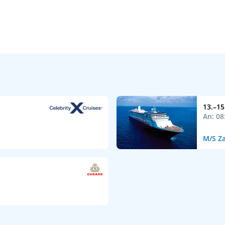
13.–15
An: 08
M/S Z