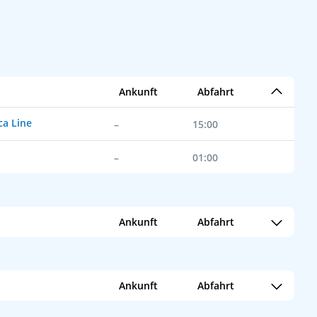
Ankunft
Abfahrt
ca Line
–
15:00
–
01:00
Ankunft
Abfahrt
–
19:00
Ankunft
Abfahrt
uises
–
–