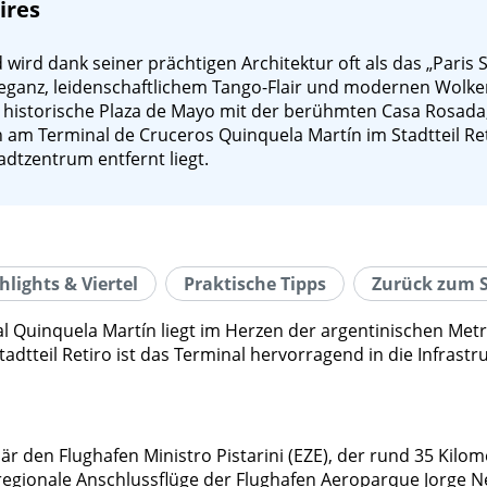
ires
 wird dank seiner prächtigen Architektur oft als das „Pari
eganz, leidenschaftlichem Tango-Flair und modernen Wolkenk
historische Plaza de Mayo mit der berühmten Casa Rosada,
n am Terminal de Cruceros Quinquela Martín im Stadtteil Reti
adtzentrum entfernt liegt.
hlights & Viertel
Praktische Tipps
Zurück zum S
 Quinquela Martín liegt im Herzen der argentinischen Metr
tteil Retiro ist das Terminal hervorragend in die Infrastr
den Flughafen Ministro Pistarini (EZE), der rund 35 Kilome
 regionale Anschlussflüge der Flughafen Aeroparque Jorge Ne