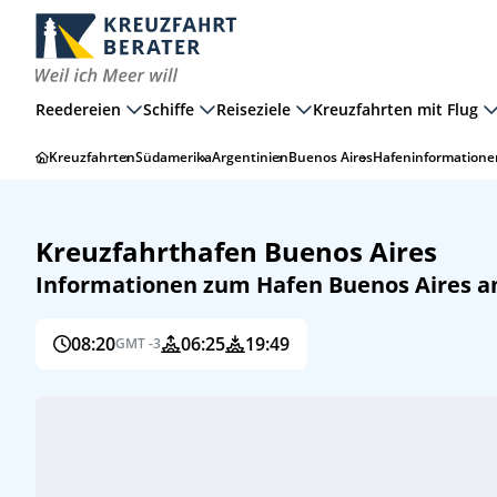
Reedereien
Schiffe
Reiseziele
Kreuzfahrten mit Flug
Kreuzfahrten
Südamerika
Argentinien
Buenos Aires
Hafeninformatione
Kreuzfahrthafen Buenos Aires
Informationen zum Hafen Buenos Aires am
08:20
06:25
19:49
GMT -3