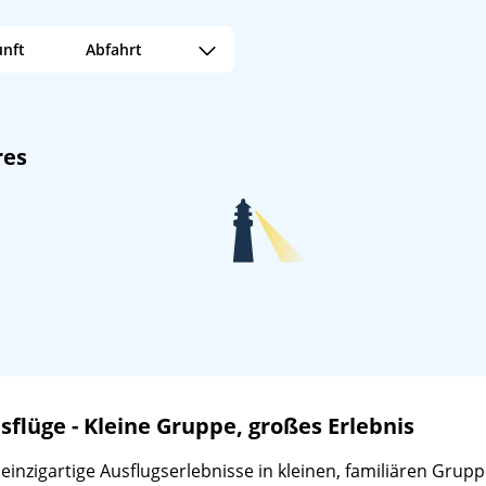
/
18:00
nft
Abfahrt
19:00
17:00
20:00
res
lüge - Kleine Gruppe, großes Erlebnis
zigartige Ausflugserlebnisse in kleinen, familiären Gruppen