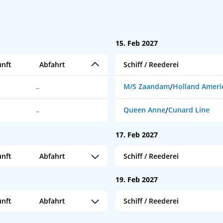
15. Feb 2027
nft
Abfahrt
Schiff / Reederei
M/S Zaandam
/
Holland Ameri
–
Queen Anne
/
Cunard Line
–
17. Feb 2027
nft
Abfahrt
Schiff / Reederei
Silver Nova
/
Silversea Cruises
–
19. Feb 2027
nft
Abfahrt
Schiff / Reederei
Azamara Journey
/
Azamara Cr
–
MSC Splendida
MSC Cruises