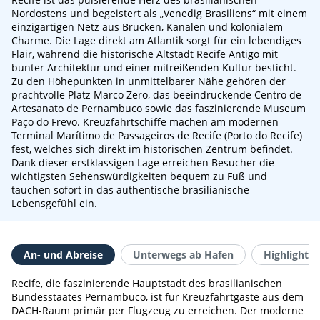
Nordostens und begeistert als „Venedig Brasiliens“ mit einem
einzigartigen Netz aus Brücken, Kanälen und kolonialem
Charme. Die Lage direkt am Atlantik sorgt für ein lebendiges
Flair, während die historische Altstadt Recife Antigo mit
bunter Architektur und einer mitreißenden Kultur besticht.
Zu den Höhepunkten in unmittelbarer Nähe gehören der
prachtvolle Platz Marco Zero, das beeindruckende Centro de
Artesanato de Pernambuco sowie das faszinierende Museum
Paço do Frevo. Kreuzfahrtschiffe machen am modernen
Terminal Marítimo de Passageiros de Recife (Porto do Recife)
fest, welches sich direkt im historischen Zentrum befindet.
Dank dieser erstklassigen Lage erreichen Besucher die
wichtigsten Sehenswürdigkeiten bequem zu Fuß und
tauchen sofort in das authentische brasilianische
Lebensgefühl ein.
An- und Abreise
Unterwegs ab Hafen
Highlights 
Recife, die faszinierende Hauptstadt des brasilianischen
Bundesstaates Pernambuco, ist für Kreuzfahrtgäste aus dem
DACH-Raum primär per Flugzeug zu erreichen. Der moderne