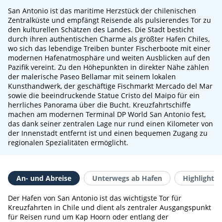
San Antonio ist das maritime Herzstück der chilenischen
Zentralküste und empfängt Reisende als pulsierendes Tor zu
den kulturellen Schätzen des Landes. Die Stadt besticht
durch ihren authentischen Charme als größter Hafen Chiles,
wo sich das lebendige Treiben bunter Fischerboote mit einer
modernen Hafenatmosphäre und weiten Ausblicken auf den
Pazifik vereint. Zu den Höhepunkten in direkter Nähe zählen
der malerische Paseo Bellamar mit seinem lokalen
Kunsthandwerk, der geschäftige Fischmarkt Mercado del Mar
sowie die beeindruckende Statue Cristo del Maipo für ein
herrliches Panorama über die Bucht. Kreuzfahrtschiffe
machen am modernen Terminal DP World San Antonio fest,
das dank seiner zentralen Lage nur rund einen Kilometer von
der Innenstadt entfernt ist und einen bequemen Zugang zu
regionalen Spezialitäten ermöglicht.
An- und Abreise
Unterwegs ab Hafen
Highlights 
Der Hafen von San Antonio ist das wichtigste Tor für
Kreuzfahrten in Chile und dient als zentraler Ausgangspunkt
für Reisen rund um Kap Hoorn oder entlang der