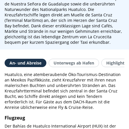
de Nuestra Señora de Guadalupe sowie die unberührten
Naturwunder des Nationalparks Huatulco. Die
Kreuzfahrtschiffe legen direkt am Muelle de Santa Cruz
(Terminal Marítimo) an, der sich im Herzen der Santa Cruz
Bay befindet. Dank dieser erstklassigen Lage sind Cafés,
Märkte und Strände in nur wenigen Gehminuten erreichbar,
gleichzeitig ist das lebendige Zentrum von La Crucecita
bequem per kurzem Spaziergang oder Taxi erkundbar.
An- und Abreise
Unterwegs ab Hafen
Highlights 
Huatulco, eine atemberaubende Öko-Tourismus-Destination
an Mexikos Pazifikküste, zieht Kreuzfahrer mit ihren neun
malerischen Buchten und unberührten Stränden an. Das
Kreuzfahrtterminal befindet sich zentral in der Santa Cruz
Bucht, wo Schiffe direkt anlegen und kein Tendern
erforderlich ist. Für Gäste aus dem DACH-Raum ist die
Anreise üblicherweise eine Fly & Cruise-Reise.
Flugzeug
Der Bahías de Huatulco International Airport (HUX) ist der