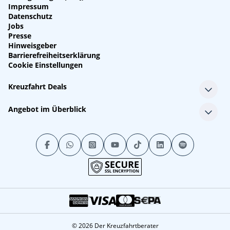
Impressum
Datenschutz
Jobs
Presse
Hinweisgeber
Barrierefreiheitserklärung
Cookie Einstellungen
Kreuzfahrt Deals
Single-Kreuzfahrten
Angebot im Überblick
Kreuzfahrt mit Kindern
Last Minute Kreuzfahrten
Alle Reedereien
Minikreuzfahrten
Alle Schiffe
Stornokabinen
Alle Reiseziele
Luxuskreuzfahrten
Kreuzfahrtpakete
Kreuzfahrten mit Flug
© 2026 Der Kreuzfahrtberater