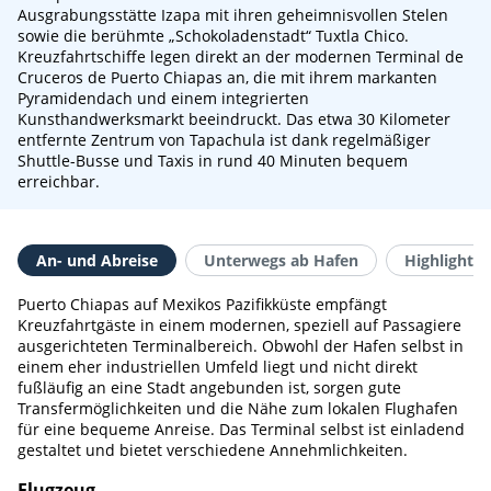
Ausgrabungsstätte Izapa mit ihren geheimnisvollen Stelen
sowie die berühmte „Schokoladenstadt“ Tuxtla Chico.
Kreuzfahrtschiffe legen direkt an der modernen Terminal de
Cruceros de Puerto Chiapas an, die mit ihrem markanten
Pyramidendach und einem integrierten
Kunsthandwerksmarkt beeindruckt. Das etwa 30 Kilometer
entfernte Zentrum von Tapachula ist dank regelmäßiger
Shuttle-Busse und Taxis in rund 40 Minuten bequem
erreichbar.
An- und Abreise
Unterwegs ab Hafen
Highlights 
Puerto Chiapas auf Mexikos Pazifikküste empfängt
Kreuzfahrtgäste in einem modernen, speziell auf Passagiere
ausgerichteten Terminalbereich. Obwohl der Hafen selbst in
einem eher industriellen Umfeld liegt und nicht direkt
fußläufig an eine Stadt angebunden ist, sorgen gute
Transfermöglichkeiten und die Nähe zum lokalen Flughafen
für eine bequeme Anreise. Das Terminal selbst ist einladend
gestaltet und bietet verschiedene Annehmlichkeiten.
Flugzeug