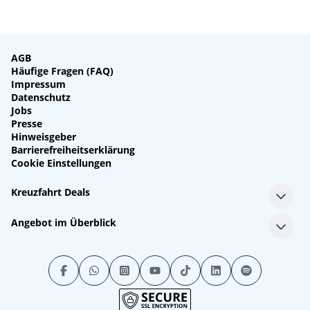
AGB
Häufige Fragen (FAQ)
Impressum
Datenschutz
Jobs
Presse
Hinweisgeber
Barrierefreiheitserklärung
Cookie Einstellungen
Kreuzfahrt Deals
Single-Kreuzfahrten
Angebot im Überblick
Kreuzfahrt mit Kindern
Last Minute Kreuzfahrten
Alle Reedereien
Minikreuzfahrten
Alle Schiffe
Stornokabinen
Alle Reiseziele
Luxuskreuzfahrten
Kreuzfahrtpakete
Kreuzfahrten mit Flug