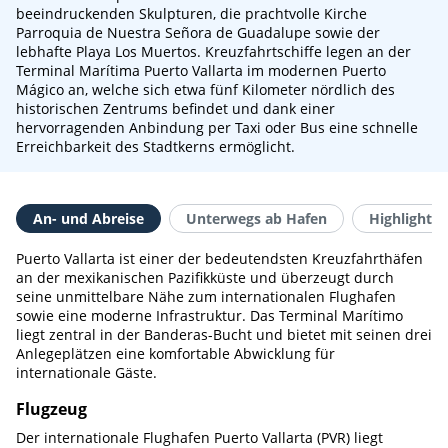
beeindruckenden Skulpturen, die prachtvolle Kirche
Parroquia de Nuestra Señora de Guadalupe sowie der
lebhafte Playa Los Muertos. Kreuzfahrtschiffe legen an der
Terminal Marítima Puerto Vallarta im modernen Puerto
Mágico an, welche sich etwa fünf Kilometer nördlich des
historischen Zentrums befindet und dank einer
hervorragenden Anbindung per Taxi oder Bus eine schnelle
Erreichbarkeit des Stadtkerns ermöglicht.
An- und Abreise
Unterwegs ab Hafen
Highlights 
Puerto Vallarta ist einer der bedeutendsten Kreuzfahrthäfen
an der mexikanischen Pazifikküste und überzeugt durch
seine unmittelbare Nähe zum internationalen Flughafen
sowie eine moderne Infrastruktur. Das Terminal Marítimo
liegt zentral in der Banderas-Bucht und bietet mit seinen drei
Anlegeplätzen eine komfortable Abwicklung für
internationale Gäste.
Flugzeug
Der internationale Flughafen Puerto Vallarta (PVR) liegt