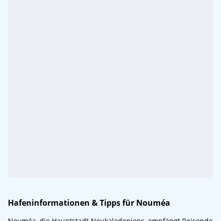
Hafeninformationen & Tipps für Nouméa
Nouméa, die Hauptstadt Neukaledoniens, empfängt Reisende