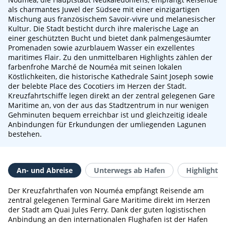
als charmantes Juwel der Südsee mit einer einzigartigen
Mischung aus französischem Savoir-vivre und melanesischer
Kultur. Die Stadt besticht durch ihre malerische Lage an
einer geschützten Bucht und bietet dank palmengesäumter
Promenaden sowie azurblauem Wasser ein exzellentes
maritimes Flair. Zu den unmittelbaren Highlights zählen der
farbenfrohe Marché de Nouméa mit seinen lokalen
Köstlichkeiten, die historische Kathedrale Saint Joseph sowie
der belebte Place des Cocotiers im Herzen der Stadt.
Kreuzfahrtschiffe legen direkt an der zentral gelegenen Gare
Maritime an, von der aus das Stadtzentrum in nur wenigen
Gehminuten bequem erreichbar ist und gleichzeitig ideale
Anbindungen für Erkundungen der umliegenden Lagunen
bestehen.
An- und Abreise
Unterwegs ab Hafen
Highlights 
Der Kreuzfahrthafen von Nouméa empfängt Reisende am
zentral gelegenen Terminal Gare Maritime direkt im Herzen
der Stadt am Quai Jules Ferry. Dank der guten logistischen
Anbindung an den internationalen Flughafen ist der Hafen