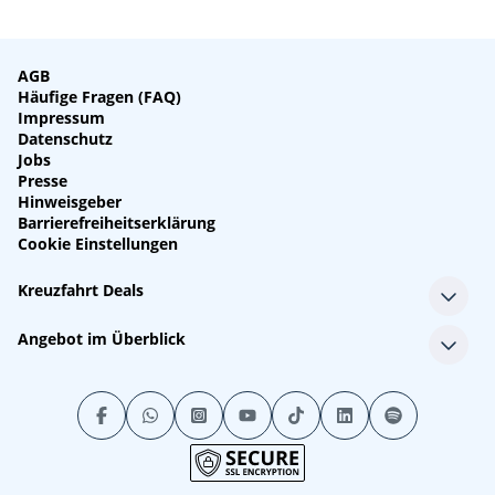
AGB
Häufige Fragen (FAQ)
Impressum
Datenschutz
Jobs
Presse
Hinweisgeber
Barrierefreiheitserklärung
Cookie Einstellungen
Kreuzfahrt Deals
Single-Kreuzfahrten
Angebot im Überblick
Kreuzfahrt mit Kindern
Last Minute Kreuzfahrten
Alle Reedereien
Minikreuzfahrten
Alle Schiffe
Stornokabinen
Alle Reiseziele
Luxuskreuzfahrten
Kreuzfahrtpakete
Kreuzfahrten mit Flug