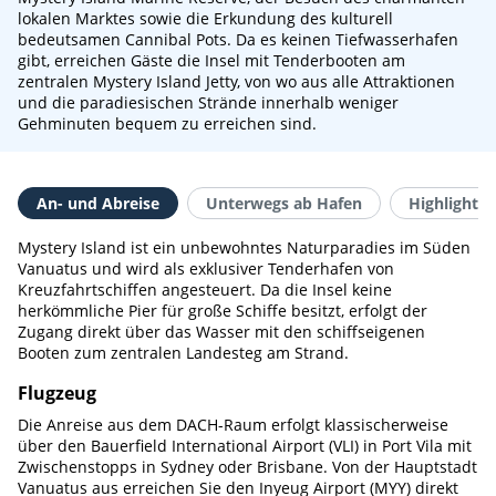
lokalen Marktes sowie die Erkundung des kulturell
bedeutsamen Cannibal Pots. Da es keinen Tiefwasserhafen
gibt, erreichen Gäste die Insel mit Tenderbooten am
zentralen Mystery Island Jetty, von wo aus alle Attraktionen
und die paradiesischen Strände innerhalb weniger
Gehminuten bequem zu erreichen sind.
An- und Abreise
Unterwegs ab Hafen
Highlights 
Mystery Island ist ein unbewohntes Naturparadies im Süden
Vanuatus und wird als exklusiver Tenderhafen von
Kreuzfahrtschiffen angesteuert. Da die Insel keine
herkömmliche Pier für große Schiffe besitzt, erfolgt der
Zugang direkt über das Wasser mit den schiffseigenen
Booten zum zentralen Landesteg am Strand.
Flugzeug
Die Anreise aus dem DACH-Raum erfolgt klassischerweise
über den Bauerfield International Airport (VLI) in Port Vila mit
Zwischenstopps in Sydney oder Brisbane. Von der Hauptstadt
Vanuatus aus erreichen Sie den Inyeug Airport (MYY) direkt