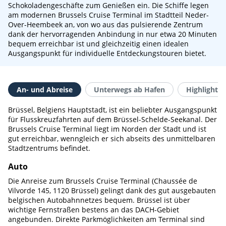
Schokoladengeschäfte zum Genießen ein. Die Schiffe legen
am modernen Brussels Cruise Terminal im Stadtteil Neder-
Over-Heembeek an, von wo aus das pulsierende Zentrum
dank der hervorragenden Anbindung in nur etwa 20 Minuten
bequem erreichbar ist und gleichzeitig einen idealen
Ausgangspunkt für individuelle Entdeckungstouren bietet.
An- und Abreise
Unterwegs ab Hafen
Highlights 
Brüssel, Belgiens Hauptstadt, ist ein beliebter Ausgangspunkt
für Flusskreuzfahrten auf dem Brüssel-Schelde-Seekanal. Der
Brussels Cruise Terminal liegt im Norden der Stadt und ist
gut erreichbar, wenngleich er sich abseits des unmittelbaren
Stadtzentrums befindet.
Auto
Die Anreise zum Brussels Cruise Terminal (Chaussée de
Vilvorde 145, 1120 Brüssel) gelingt dank des gut ausgebauten
belgischen Autobahnnetzes bequem. Brüssel ist über
wichtige Fernstraßen bestens an das DACH-Gebiet
angebunden. Direkte Parkmöglichkeiten am Terminal sind