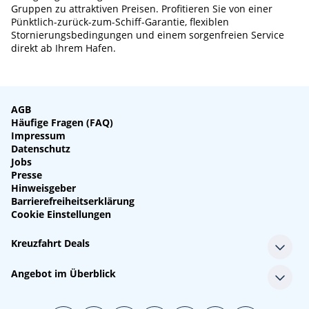
Gruppen zu attraktiven Preisen. Profitieren Sie von einer
Pünktlich-zurück-zum-Schiff-Garantie, flexiblen
Stornierungsbedingungen und einem sorgenfreien Service
direkt ab Ihrem Hafen.
AGB
Häufige Fragen (FAQ)
Impressum
Datenschutz
Jobs
Presse
Hinweisgeber
Barrierefreiheitserklärung
Cookie Einstellungen
Kreuzfahrt Deals
Single-Kreuzfahrten
Angebot im Überblick
Kreuzfahrt mit Kindern
Last Minute Kreuzfahrten
Alle Reedereien
Minikreuzfahrten