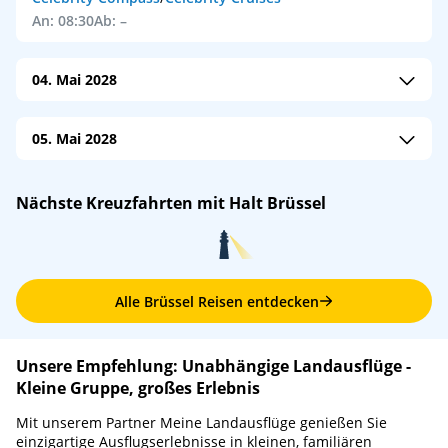
An: 08:30
Ab: –
04. Mai 2028
Celebrity Compass
/
Celebrity Cruises
05. Mai 2028
An: –
Ab: –
Celebrity Compass
/
Celebrity Cruises
Nächste Kreuzfahrten mit Halt Brüssel
An: –
Ab: 07:00
Alle Brüssel Reisen entdecken
Unsere Empfehlung: Unabhängige Landausflüge -
Kleine Gruppe, großes Erlebnis
Mit unserem Partner Meine Landausflüge genießen Sie
einzigartige Ausflugserlebnisse in kleinen, familiären