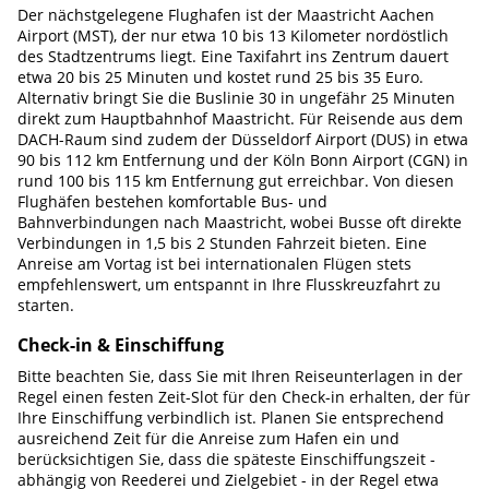
Der nächstgelegene Flughafen ist der Maastricht Aachen
Airport (MST), der nur etwa 10 bis 13 Kilometer nordöstlich
des Stadtzentrums liegt. Eine Taxifahrt ins Zentrum dauert
etwa 20 bis 25 Minuten und kostet rund 25 bis 35 Euro.
Alternativ bringt Sie die Buslinie 30 in ungefähr 25 Minuten
direkt zum Hauptbahnhof Maastricht. Für Reisende aus dem
DACH-Raum sind zudem der Düsseldorf Airport (DUS) in etwa
90 bis 112 km Entfernung und der Köln Bonn Airport (CGN) in
rund 100 bis 115 km Entfernung gut erreichbar. Von diesen
Flughäfen bestehen komfortable Bus- und
Bahnverbindungen nach Maastricht, wobei Busse oft direkte
Verbindungen in 1,5 bis 2 Stunden Fahrzeit bieten. Eine
Anreise am Vortag ist bei internationalen Flügen stets
empfehlenswert, um entspannt in Ihre Flusskreuzfahrt zu
starten.
Check-in & Einschiffung
Bitte beachten Sie, dass Sie mit Ihren Reiseunterlagen in der
Regel einen festen Zeit-Slot für den Check-in erhalten, der für
Ihre Einschiffung verbindlich ist. Planen Sie entsprechend
ausreichend Zeit für die Anreise zum Hafen ein und
berücksichtigen Sie, dass die späteste Einschiffungszeit -
abhängig von Reederei und Zielgebiet - in der Regel etwa