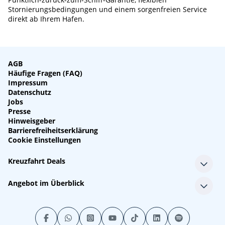
Stornierungsbedingungen und einem sorgenfreien Service
direkt ab Ihrem Hafen.
AGB
Häufige Fragen (FAQ)
Impressum
Datenschutz
Jobs
Presse
Hinweisgeber
Barrierefreiheitserklärung
Cookie Einstellungen
Kreuzfahrt Deals
Single-Kreuzfahrten
Angebot im Überblick
Kreuzfahrt mit Kindern
Last Minute Kreuzfahrten
Alle Reedereien
Minikreuzfahrten
Alle Schiffe
Stornokabinen
Alle Reiseziele