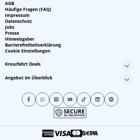
AGB
Häufige Fragen (FAQ)
Impressum
Datenschutz
Jobs
Presse
Hinweisgeber
Barrierefreiheitserklärung
Cookie Einstellungen
Kreuzfahrt Deals
Single-Kreuzfahrten
Angebot im Überblick
Kreuzfahrt mit Kindern
Last Minute Kreuzfahrten
Alle Reedereien
Minikreuzfahrten
Alle Schiffe
Stornokabinen
Alle Reiseziele
Luxuskreuzfahrten
Kreuzfahrtpakete
Kreuzfahrten mit Flug