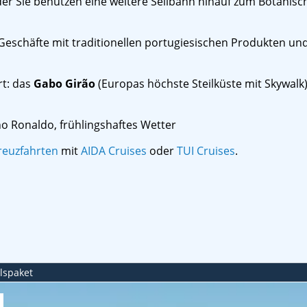
 Oder Sie benutzen eine weitere Seilbahn hinauf zum Botanis
 Geschäfte mit traditionellen portugiesischen Produkten un
t: das
Gabo Girão
(Europas höchste Steilküste mit Skywalk)
iano Ronaldo, frühlingshaftes Wetter
reuzfahrten
mit
AIDA Cruises
oder
TUI Cruises
.
en
ilspaket