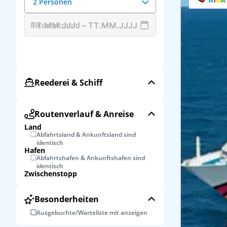
2 Personen
Reisezeitraum
Reederei & Schiff
Routenverlauf & Anreise
Land
Abfahrtsland & Ankunftsland sind
identisch
Hafen
Abfahrtshafen & Ankunftshafen sind
identisch
Zwischenstopp
Besonderheiten
Ausgebuchte/Warteliste mit anzeigen