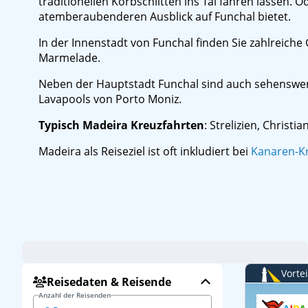
traditionellen Korbschlitten ins Tal fahren lassen.
atemberaubenderen Ausblick auf Funchal bietet.
In der Innenstadt von Funchal finden Sie zahlreiche
Marmelade.
Neben der Hauptstadt Funchal sind auch sehenswer
Lavapools von Porto Moniz.
Typisch Madeira Kreuzfahrten
: Strelizien, Christ
Madeira als Reiseziel ist oft inkludiert bei
Kanaren-K
Suche zurücksetz
Funchal (Madeira)
2 Erwachsene
Vorte
Reisedaten & Reisende
Anzahl der Reisenden