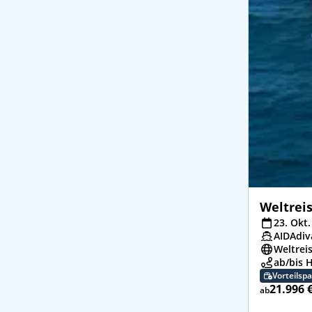
Weltrei
23. Okt.
AIDAdiv
Weltrei
ab/bis 
Vorteilsp
21.996 
ab