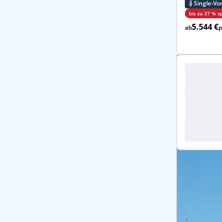
Single-Vor
bis zu 37 % s
5.544 €
ab
p