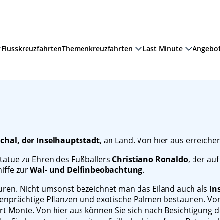
Flusskreuzfahrten
Themenkreuzfahrten
Last Minute
Angebo
chal, der Inselhauptstadt
, an Land. Von hier aus erreiche
Statue zu Ehren des Fußballers
Christiano Ronaldo
, der au
hiffe zur
Wal- und Delfinbeobachtung
.
ren. Nicht umsonst bezeichnet man das Eiland auch als
In
enprächtige Pflanzen und exotische Palmen bestaunen. Von 
t Monte. Von hier aus können Sie sich nach Besichtigung 