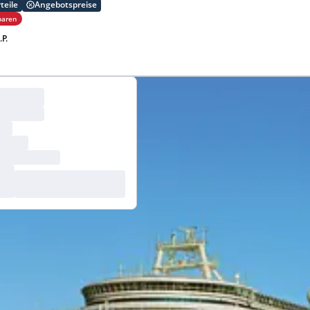
teile
Angebotspreise
paren
.P.