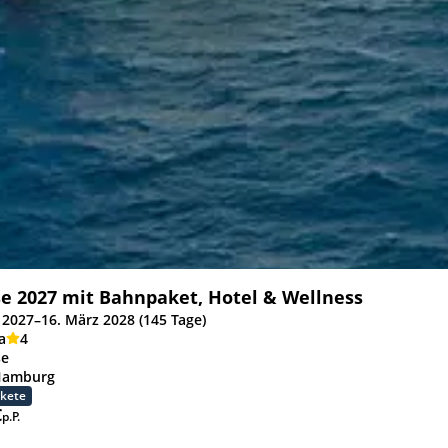
se 2027 mit Bahnpaket, Hotel & Wellness
 2027–16. März 2028 (145 Tage)
a
4
se
Hamburg
akete
€
p.P.